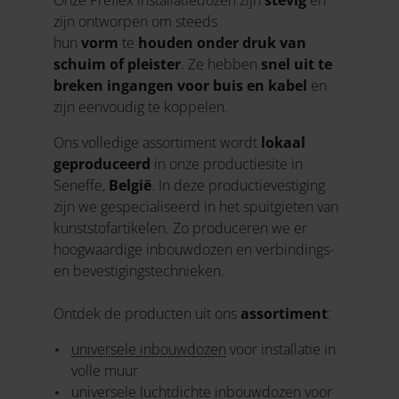
Onze Preflex installatiedozen zijn
stevig
en
zijn ontworpen om steeds
hun
vorm
te
houden onder druk van
schuim of pleister
. Ze hebben
snel uit te
breken ingangen voor buis en kabel
en
zijn eenvoudig te koppelen.
Ons volledige assortiment wordt
lokaal
geproduceerd
in onze productiesite in
Seneffe,
België
. In deze productievestiging
zijn we gespecialiseerd in het spuitgieten van
kunststofartikelen. Zo produceren we er
hoogwaardige inbouwdozen en verbindings-
en bevestigingstechnieken.
Ontdek de producten uit ons
assortiment
:
universele inbouwdozen
voor installatie in
volle muur
universele luchtdichte inbouwdozen
voor