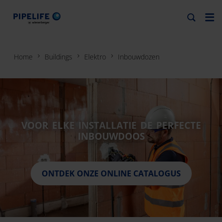
PREFLEX INBOUWDOZEN
Home
Buildings
Elektro
Inbouwdozen
Nieuw in de Pipelife groep: Preflex
VOOR ELKE INSTALLATIE DE PERFECTE
INBOUWDOOS
ONTDEK ONZE ONLINE CATALOGUS