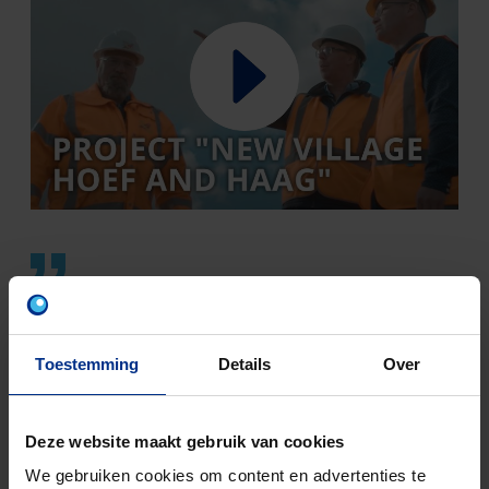
DOOR ALS EEN TEAM
SAMEN TE WERKEN,
Toestemming
Details
Over
BOUWEN WE MEER DAN
EEN DORP: WE BOUWEN
Deze website maakt gebruik van cookies
AAN VERTROUWEN.
We gebruiken cookies om content en advertenties te