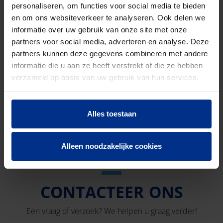
personaliseren, om functies voor social media te bieden
en om ons websiteverkeer te analyseren. Ook delen we
Marcel Scucces
, Business Manager Direct Sales,
informatie over uw gebruik van onze site met onze
Pipelife Nederland
partners voor social media, adverteren en analyse. Deze
Teamwork en de samenwerking met collega’s, klanten
partners kunnen deze gegevens combineren met andere
en partners levert een unieke combinatie op van
informatie die u aan ze heeft verstrekt of die ze hebben
vaardigheden, ervaringen en creativiteit. Samen geven
verzameld op basis van uw gebruik van hun services.
we vorm aan
innovatieve ideeën die bijdragen aan
een veilige en gezonde leefomgeving
.
Alles toestaan
Alleen noodzakelijke cookies
CONTACTEER ONS
Een vraag of verzoek? We helpen u graag verder!