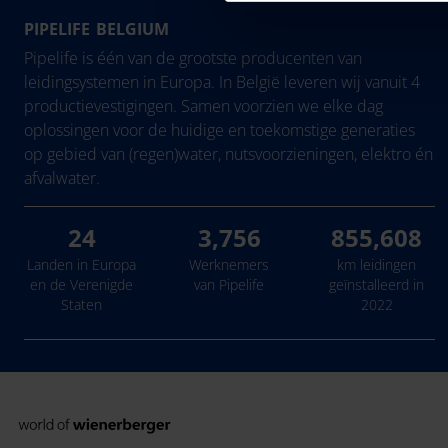
PIPELIFE BELGIUM
België - Nederlands
Eesti
Pipelife is één van de grootste producenten van
Belgique - Français
Hrvatska
leidingsystemen in Europa. In België leveren wij vanuit 4
productievestigingen. Samen voorzien we elke dag
Bosna i Hercegovina
Ireland
oplossingen voor de huidige en toekomstige generaties
България
Latvija
op gebied van (regen)water, nutsvoorzieningen, elektro én
Česká Republika
Lietuva
afvalwater.
Danmark
24
3,756
855,608
Deutschland
Landen in Europa
Werknemers
km leidingen
en de Verenigde
van Pipelife
geïnstalleerd in
Staten
2022