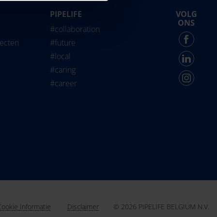
PIPELIFE
VOLG
life International
ONS
#collaboration
Force - English
jecten
#future
#local
#caring
#career
© 2026 PIPELIFE BELGIUM N.V.
Cookie Informatie
Disclaimer