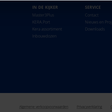
IN DE KIJKER
SERVICE
Magyarország
Slovensko
Pipe
Master3Plus
Contact
Nederland
Slovenija
Solu
KERA.Port
Nieuws en Pro
Norge
Srbija
Kera assortiment
Downloads
Österreich
Suomi
Inbouwdozen
Polska
Sverige
România
Türkiye
United Kingdom
Algemene verkoopvoorwaarden
Privacyverklaring