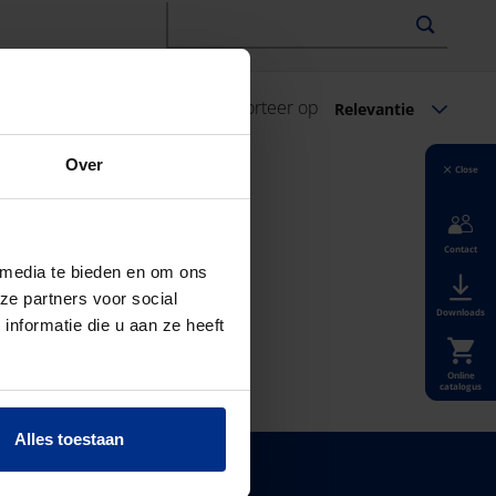
1
Resultaten
Sorteer op
Relevantie
Over
Close
Contact
 media te bieden en om ons
ze partners voor social
Downloads
nformatie die u aan ze heeft
Online
catalogus
Alles toestaan