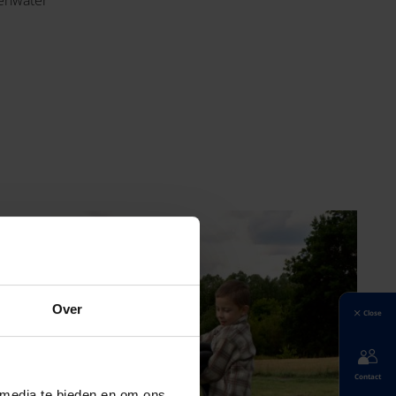
Over
Close
Contact
 media te bieden en om ons