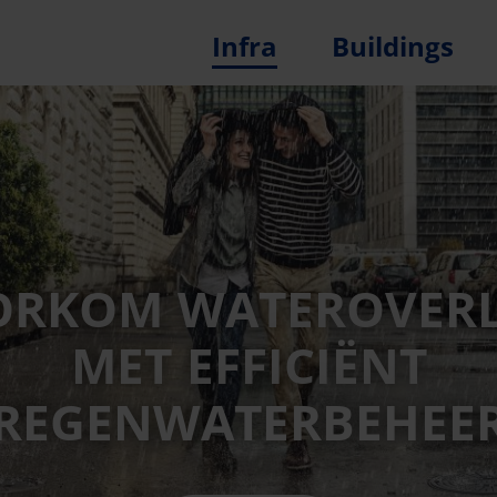
Infra
Buildings
ORKOM WATEROVERL
MET EFFICIËNT
REGENWATERBEHEE