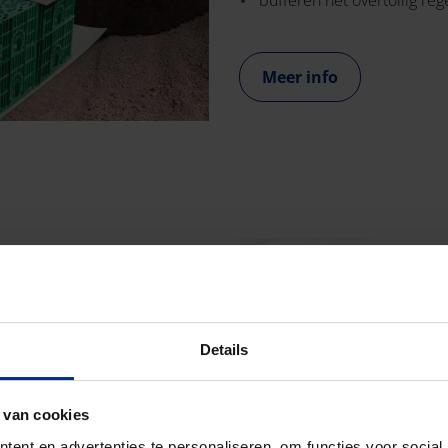
Meer info
fvloeiing van
Details
productie.
 van cookies
ent en advertenties te personaliseren, om functies voor social