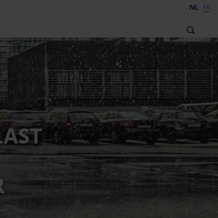
NL
FR
AST
R