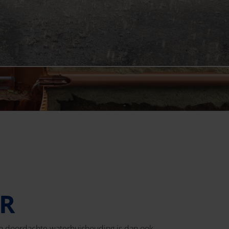
R
en doordachte waterhuishouding is dan ook