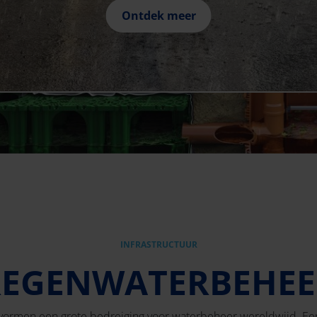
Ontdek meer
INFRASTRUCTUUR
REGENWATERBEHEE
 vormen een grote bedreiging voor waterbeheer wereldwijd. E