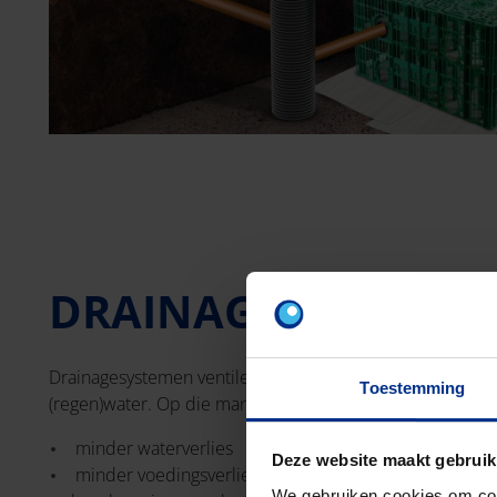
DRAINAGE
Drainagesystemen ventileren de bodem en reguleren de a
Toestemming
(regen)water. Op die manier verbeteren ze de landbouw
minder waterverlies
Deze website maakt gebruik
minder voedingsverlies
We gebruiken cookies om cont