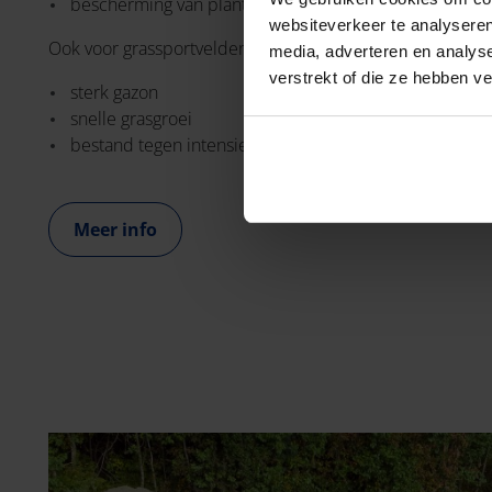
bescherming van planten tegen overmatig of stilstaan
websiteverkeer te analyseren
Ook voor grassportvelden is een goed geplaatste drainage
media, adverteren en analys
verstrekt of die ze hebben v
sterk gazon
snelle grasgroei
bestand tegen intensief gebruik door sporters
Meer info