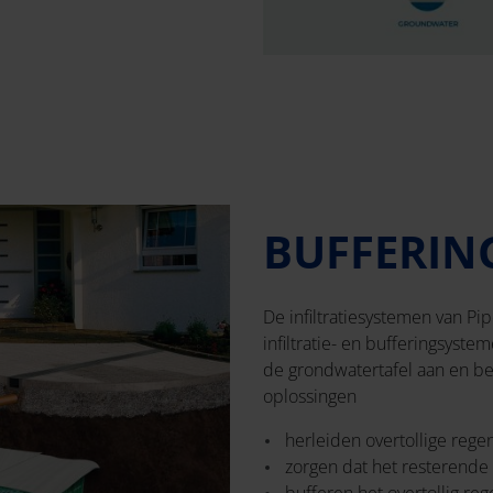
BUFFERING
De infiltratiesystemen van Pi
infiltratie- en bufferingsyste
de grondwatertafel aan en b
oplossingen
herleiden overtollige reg
zorgen dat het resterende w
bufferen het overtollig re