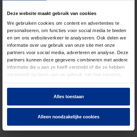
RUBBEREN
DICHTINGEN
Deze website maakt gebruik van cookies
We gebruiken cookies om content en advertenties te
Kleine ruimte? Moelijk toegankelijk? Geringe
personaliseren, om functies voor social media te bieden
vloerhoogte? Kort tegen de muur? Geen
en om ons websiteverkeer te analyseren. Ook delen we
probleem! Onze rubberen dichtingen zorgen
informatie over uw gebruik van onze site met onze
voor een perfecte afdichting van afgezaagde,
partners voor social media, adverteren en analyse. Deze
dunwandige afvoerbuizen.
partners kunnen deze gegevens combineren met andere
informatie die u aan ze heeft verstrekt of die ze hebben
verzameld op basis van uw gebruik van hun services.
meer info
Alles toestaan
Alleen noodzakelijke cookies