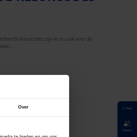
deerde kleurcodes zijn er nu ook voor de
izen.
Over
Close
Contact
 media te bieden en om ons