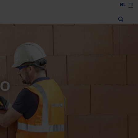
NL
FR
RO