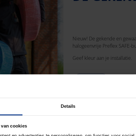
Nieuw! De gekende en gewaar
halogeenvrije Preflex SAFE-bu
Geef kleur aan je installatie.
Meer info
Details
 van cookies
ent en advertenties te personaliseren, om functies voor social