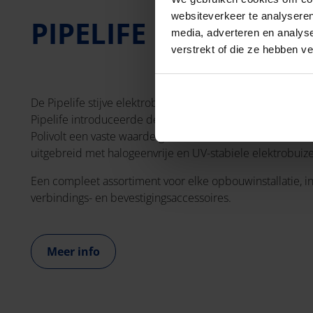
websiteverkeer te analyseren
PIPELIFE ELEKTROB
media, adverteren en analys
verstrekt of die ze hebben v
De Pipelife stijve elektrobuizen bieden de beste besche
Pipelife introduceerde de Polivolt starre buizen al in 194
Polivolt een vaste waarde geworden in de installatiebr
uitgebreid met halogeenvrije en UV-stabiele elektrobuiz
Een compleet assortiment voor elke opbouwinstallatie, i
verbindings- en bevestigingsaccessoires.
Meer info