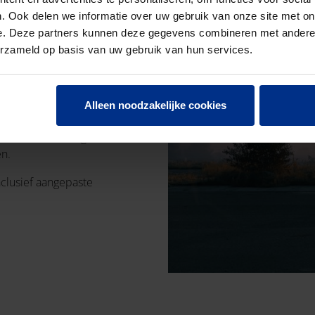
. Ook delen we informatie over uw gebruik van onze site met on
UIZEN
e. Deze partners kunnen deze gegevens combineren met andere i
erzameld op basis van uw gebruik van hun services.
rming voor uw kabels.
Alleen noodzakelijke cookies
8 in Europa. Intussen is de
anche en werd het gamma
en.
nclusief aangepaste