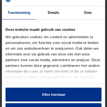
Toestemming
Details
Over
BINNENRIOLERING
Deze website maakt gebruik van cookies
Pipelife biedt de sanitair installateur een breed
We gebruiken cookies om content en advertenties te
gamma afvoersystemen. Van klassieke tot
personaliseren, om functies voor social media te bieden
geluidsabsorberende toepassingen. Reken op
en om ons websiteverkeer te analyseren. Ook delen we
duurzame en innovatieve oplossingen voor een
informatie over uw gebruik van onze site met onze
veilige en discrete afvoer van afvalwater.
partners voor social media, adverteren en analyse. Deze
partners kunnen deze gegevens combineren met andere
informatie die u aan ze heeft verstrekt of die ze hebben
verzameld op basis van uw gebruik van hun services.
Alles toestaan