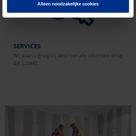
Alleen noodzakelijke cookies
SERVICES
Wij staan u graag bij. Vind hier alle informatie terug
dat u zoekt.