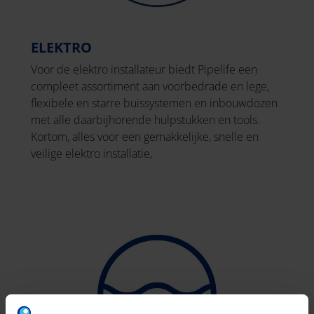
ELEKTRO
Voor de elektro installateur biedt Pipelife een
compleet assortiment aan voorbedrade en lege,
flexibele en starre buissystemen en inbouwdozen
met alle daarbijhorende hulpstukken en tools.
Kortom, alles voor een gemakkelijke, snelle en
veilige elektro installatie,