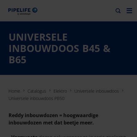
UNIVERSELE
INBOUWDOOS B45 &
B65
Home
Catalogus
Elektro
Universele inbouwdoos
Universele inbouwdoos PB50
Reddy inbouwdozen = hoogwaardige
inbouwdozen met dat beetje meer.