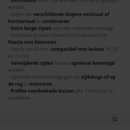
-
Vormvaste
dozen ook wanneer ze in serie geplaatst
worden.
- Dozen van
verschillende dieptes verticaal of
horizontaal
te
combineren
.
-
Extra lange vijzen
voor een makkelijke montage.
- Vormvaste groeven binnenin voor een perfecte
fixatie met klemmen
.
- Diepte van 65 mm:
compatibel met buizen
16, 20
en 25 mm.
-
Verwijderde zijden
kunnen
opnieuw bevestigd
worden.
- Optionele muurbevestigingen om
zijdelings of op
de rug
te
monteren
.
-
Preflex voorbedrade buizen
(dia. 16mm) kan je
vastklikken.