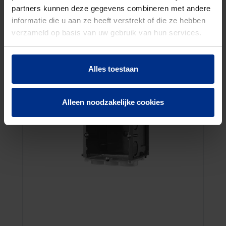
B45 INBOUWDIEPTE 45MM
partners kunnen deze gegevens combineren met andere
informatie die u aan ze heeft verstrekt of die ze hebben
verzameld op basis van uw gebruik van hun services.
Alles toestaan
Alleen noodzakelijke cookies