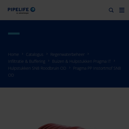
Home
Catalogus
Regenwaterbeheer
Infiltratie & Buffering
Buizen & Hulpstukken Pragma IT
Hulpstukken SN8 Roodbruin OD
Pragma PP Instortmof SN8
OD