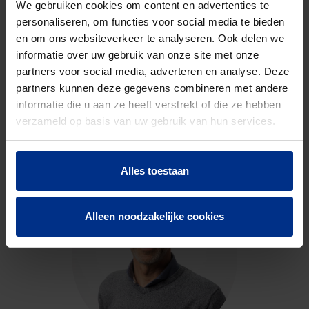
We gebruiken cookies om content en advertenties te
personaliseren, om functies voor social media te bieden
en om ons websiteverkeer te analyseren. Ook delen we
informatie over uw gebruik van onze site met onze
partners voor social media, adverteren en analyse. Deze
partners kunnen deze gegevens combineren met andere
CONTACTEER ONS
informatie die u aan ze heeft verstrekt of die ze hebben
verzameld op basis van uw gebruik van hun services.
Neem contact op met onze experts voor meer
informatie.
Alles toestaan
Alleen noodzakelijke cookies