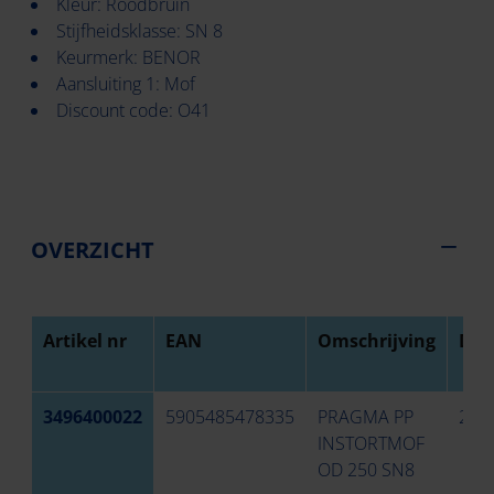
Kleur: Roodbruin
Stijfheidsklasse: SN 8
Keurmerk: BENOR
Aansluiting 1: Mof
Discount code: O41
OVERZICHT
Artikel nr
EAN
Omschrijving
Dia
3496400022
5905485478335
PRAGMA PP
250
INSTORTMOF
OD 250 SN8