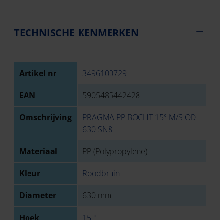
TECHNISCHE KENMERKEN
Artikel nr
3496100729
EAN
5905485442428
Omschrijving
PRAGMA PP BOCHT 15° M/S OD
630 SN8
Materiaal
PP (Polypropylene)
Kleur
Roodbruin
Diameter
630 mm
Hoek
15 °