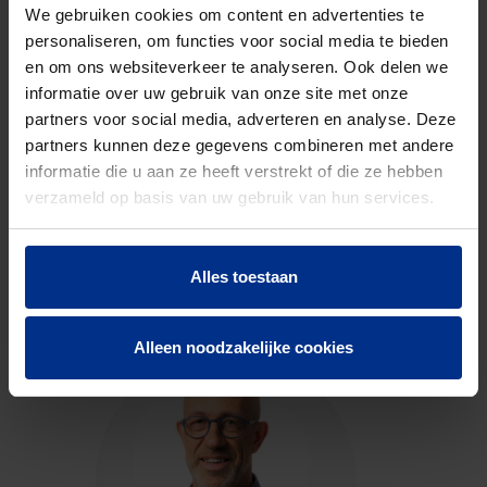
code
We gebruiken cookies om content en advertenties te
personaliseren, om functies voor social media te bieden
en om ons websiteverkeer te analyseren. Ook delen we
DOWNLOADS
informatie over uw gebruik van onze site met onze
partners voor social media, adverteren en analyse. Deze
partners kunnen deze gegevens combineren met andere
informatie die u aan ze heeft verstrekt of die ze hebben
verzameld op basis van uw gebruik van hun services.
CONTACTEER ONS
Alles toestaan
Neem contact op met onze experts voor meer
informatie.
Alleen noodzakelijke cookies