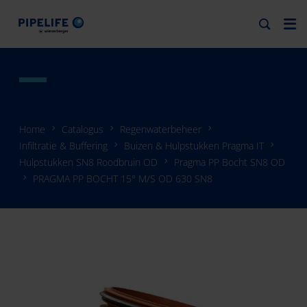
Home
Catalogus
Regenwaterbeheer
Infiltratie & Buffering
Buizen & Hulpstukken Pragma IT
Hulpstukken SN8 Roodbruin OD
Pragma PP Bocht SN8 OD
PRAGMA PP BOCHT 15° M/S OD 630 SN8