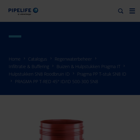
Home
Catalogus
Regenwaterbeheer
Infiltratie & Buffering
Buizen & Hulpstukken Pragma IT
Hulpstukken SN8 Roodbruin ID
Pragma PP T-stuk SN8 ID
PRAGMA PP T-RED 45° ID/ID 500-300 SN8