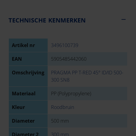
TECHNISCHE KENMERKEN
Artikel nr
3496100739
EAN
5905485442060
Omschrijving
PRAGMA PP T-RED 45° ID/ID 500-
300 SN8
Materiaal
PP (Polypropylene)
Kleur
Roodbruin
Diameter
500 mm
Diameter 2
300 mm