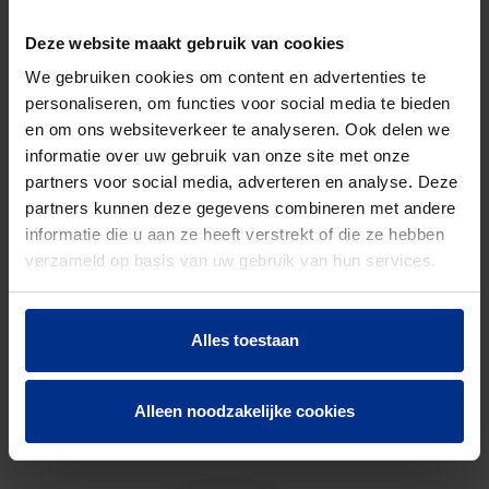
Bruto
22,947
Deze website maakt gebruik van cookies
gewicht
We gebruiken cookies om content en advertenties te
Discount
O41
personaliseren, om functies voor social media te bieden
code
en om ons websiteverkeer te analyseren. Ook delen we
informatie over uw gebruik van onze site met onze
partners voor social media, adverteren en analyse. Deze
partners kunnen deze gegevens combineren met andere
DOWNLOADS
informatie die u aan ze heeft verstrekt of die ze hebben
verzameld op basis van uw gebruik van hun services.
Alles toestaan
CONTACTEER ONS
Alleen noodzakelijke cookies
Neem contact op met onze experts voor meer
informatie.