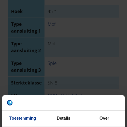
Hoek
45 °
Type
Mof
aansluiting 1
Type
Mof
aansluiting 2
Type
Spie
aansluiting 3
Sterkteklasse
SN 8
EN-norm
NBN EN 13476-3
Keurmerk
BENOR
Toestemming
Details
Over
Aantal stuks
1