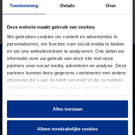
Toestemming
Details
Over
EMAIL
Deze website maakt gebruik van cookies
We gebruiken cookies om content en advertenties te
personaliseren, om functies voor social media te bieden
en om ons websiteverkeer te analyseren. Ook delen we
LOKALE PIPELIFE WEBSITES
informatie over uw gebruik van onze site met onze
partners voor social media, adverteren en analyse. Deze
partners kunnen deze gegevens combineren met andere
België - Nederlands
PIPELIFE BELGIUM
informatie die u aan ze heeft verstrekt of die ze hebben
Pipelife is één van de grootste producenten van
Belgique - Français
verzameld op basis van uw gebruik van hun services.
leidingsystemen in Europa. In België leveren wij vanuit 4
IN DE KIJKER
Bosna i Hercegovina
productievestigingen. Samen voorzien we elke dag
Master3Plus
България
oplossingen voor de huidige en toekomstige generaties
Alles toestaan
KERA.Port
SERVICE
op gebied van (regen)water, nutsvoorzieningen, elektro
Česká Republika
Kera assortiment
Contact
én afvalwater.
Danmark
Inbouwdozen
Nieuws en Projecten
PIPELIFE
Alleen noodzakelijke cookies
Deutschland