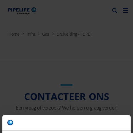
GAS DRUKLEIDING (HDPE)
Home
Infra
Gas
Drukleiding (HDPE)
Ontdek meer
CONTACTEER ONS
Een vraag of verzoek? We helpen u graag verder!