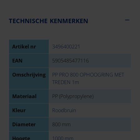
TECHNISCHE KENMERKEN
Artikel nr
3496400221
EAN
5905485477116
Omschrijving
PP PRO 800 OPHOOGRING MET
TREDEN 1m
Materiaal
PP (Polypropylene)
Kleur
Roodbruin
Diameter
800 mm
Hoogte
1000 mm