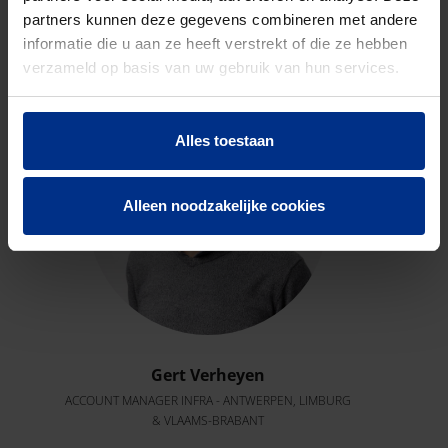
CONTACTEER ONS
partners kunnen deze gegevens combineren met andere
Neem contact op met onze experts voor meer
informatie die u aan ze heeft verstrekt of die ze hebben
informatie.
verzameld op basis van uw gebruik van hun services.
Alles toestaan
Alleen noodzakelijke cookies
Gert Verheyen
ACCOUNT MANAGER INFRA - ANTWERPEN, LIMBURG
& VLAAMS-BRABANT