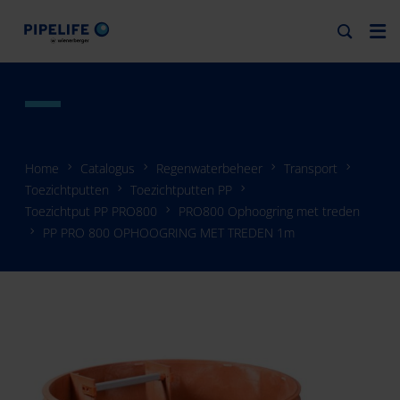
Home
Catalogus
Regenwaterbeheer
Transport
Toezichtputten
Toezichtputten PP
Toezichtput PP PRO800
PRO800 Ophoogring met treden
PP PRO 800 OPHOOGRING MET TREDEN 1m