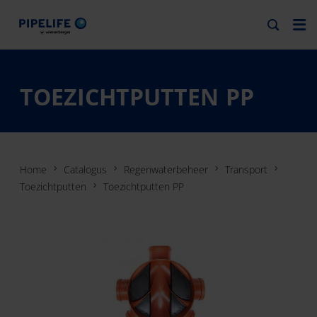
TOEZICHTPUTTEN PP
Home
Catalogus
Regenwaterbeheer
Transport
Toezichtputten
Toezichtputten PP