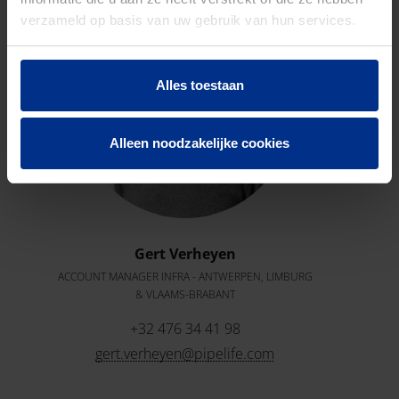
verzameld op basis van uw gebruik van hun services.
Alles toestaan
Alleen noodzakelijke cookies
Gert Verheyen
ACCOUNT MANAGER INFRA - ANTWERPEN, LIMBURG
& VLAAMS-BRABANT
+32 476 34 41 98
gert.verheyen@pipelife.com