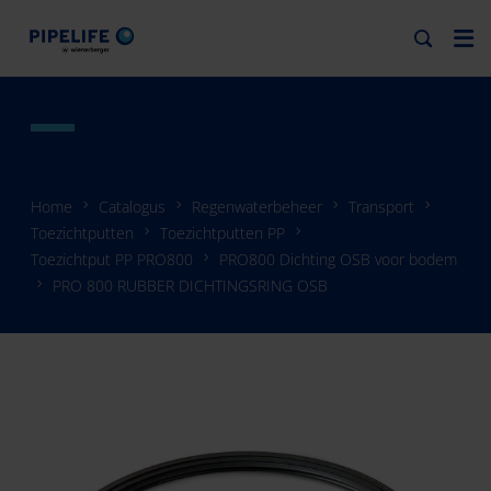
Home
Catalogus
Regenwaterbeheer
Transport
Toezichtputten
Toezichtputten PP
Toezichtput PP PRO800
PRO800 Dichting OSB voor bodem
PRO 800 RUBBER DICHTINGSRING OSB