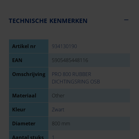
TECHNISCHE KENMERKEN
Artikel nr
934130190
EAN
5905485448116
Omschrijving
PRO 800 RUBBER
DICHTINGSRING OSB
Materiaal
Other
Kleur
Zwart
Diameter
800 mm
Aantal stuks
1