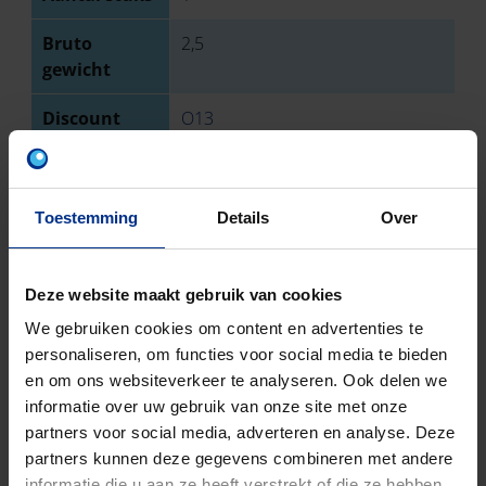
Bruto
2,5
gewicht
Discount
O13
code
Toestemming
Details
Over
DOWNLOADS
Deze website maakt gebruik van cookies
We gebruiken cookies om content en advertenties te
personaliseren, om functies voor social media te bieden
CONTACTEER ONS
en om ons websiteverkeer te analyseren. Ook delen we
informatie over uw gebruik van onze site met onze
Neem contact op met onze experts voor meer
partners voor social media, adverteren en analyse. Deze
informatie.
partners kunnen deze gegevens combineren met andere
informatie die u aan ze heeft verstrekt of die ze hebben