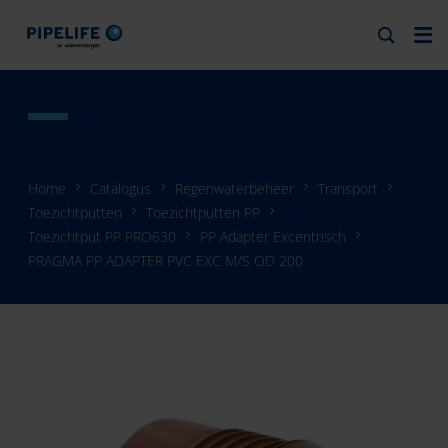
Home
Catalogus
Regenwaterbeheer
Transport
Toezichtputten
Toezichtputten PP
Toezichtput PP PRO630
PP Adapter Excentrisch
PRAGMA PP ADAPTER PVC EXC M/S OD 200