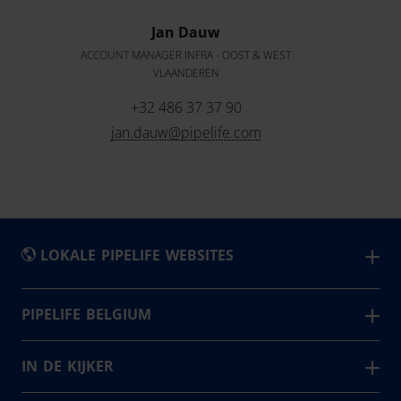
Jan Dauw
ACCOUNT MANAGER INFRA - OOST & WEST
VLAANDEREN
+32 486 37 37 90
jan.dauw@pipelife.com
LOKALE PIPELIFE WEBSITES
België - Nederlands
PIPELIFE BELGIUM
Pipelife is één van de grootste producenten van
Belgique - Français
leidingsystemen in Europa. In België leveren wij vanuit 4
IN DE KIJKER
Bosna i Hercegovina
productievestigingen. Samen voorzien we elke dag
Master3Plus
България