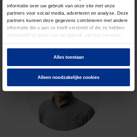
informatie over uw gebruik van onze site met onze
partners voor social media, adverteren en analyse. Deze
partners kunnen deze gegevens combineren met andere
CONTACTEER ONS
informatie die u aan ze heeft verstrekt of die ze hebben
verzameld op basis van uw gebruik van hun services.
Neem contact op met onze experts voor meer
informatie.
Alles toestaan
Alleen noodzakelijke cookies