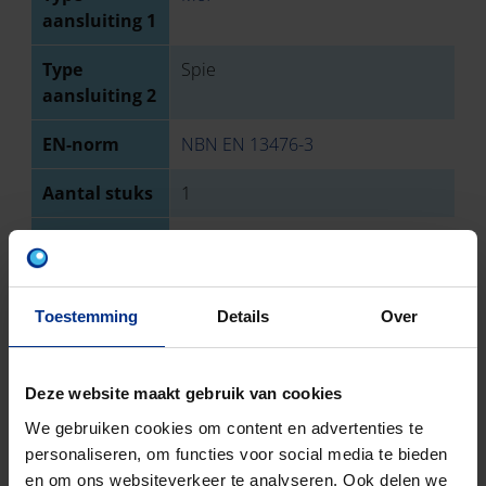
aansluiting 1
Type
Spie
aansluiting 2
EN-norm
NBN EN 13476-3
Aantal stuks
1
Bruto
1,793
gewicht
Discount
O13
Toestemming
Details
Over
code
Deze website maakt gebruik van cookies
DOWNLOADS
We gebruiken cookies om content en advertenties te
personaliseren, om functies voor social media te bieden
en om ons websiteverkeer te analyseren. Ook delen we