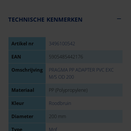
TECHNISCHE KENMERKEN
Artikel nr
3496100542
EAN
5905485442176
Omschrijving
PRAGMA PP ADAPTER PVC EXC
M/S OD 200
Materiaal
PP (Polypropylene)
Kleur
Roodbruin
Diameter
200 mm
Type
Mof