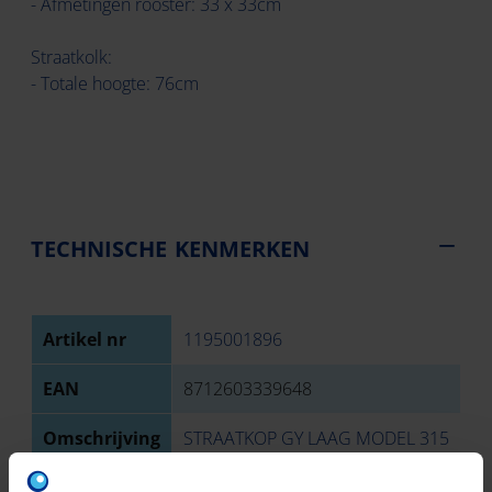
- Afmetingen rooster: 33 x 33cm
Straatkolk:
- Totale hoogte: 76cm
TECHNISCHE KENMERKEN
Artikel nr
1195001896
EAN
8712603339648
Omschrijving
STRAATKOP GY LAAG MODEL 315
Materiaal
Other