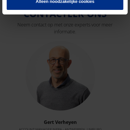
Alleen noodzakelijke cookies
CONTACTEER ONS
Neem contact op met onze experts voor meer
informatie.
Gert Verheyen
ACCOUNT MANAGER INFRA - ANTWERPEN, LIMBURG