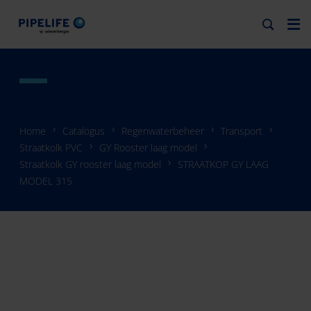
Home
Catalogus
Regenwaterbeheer
Transport
Straatkolk PVC
GY Rooster laag model
Straatkolk GY rooster laag model
STRAATKOP GY LAAG
MODEL 315