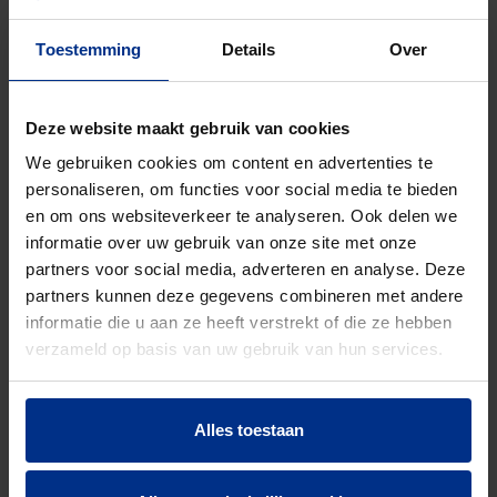
Kleur
Zwart
Toestemming
Details
Over
Diameter
315 mm
Deze website maakt gebruik van cookies
Aantal stuks
1
We gebruiken cookies om content en advertenties te
personaliseren, om functies voor social media te bieden
Bruto
19500
en om ons websiteverkeer te analyseren. Ook delen we
gewicht
informatie over uw gebruik van onze site met onze
partners voor social media, adverteren en analyse. Deze
Discount
O14
partners kunnen deze gegevens combineren met andere
code
informatie die u aan ze heeft verstrekt of die ze hebben
verzameld op basis van uw gebruik van hun services.
DOWNLOADS
Alles toestaan