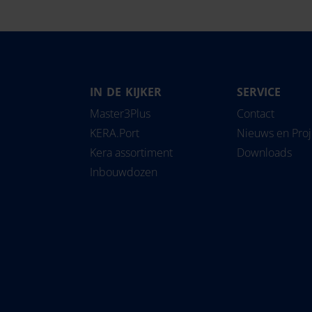
IN DE KIJKER
SERVICE
Magyarország
Slovensko
Pipe
Master3Plus
Contact
Nederland
Slovenija
Solu
KERA.Port
Nieuws en Pro
Norge
Srbija
Kera assortiment
Downloads
Österreich
Suomi
Inbouwdozen
Polska
Sverige
România
Türkiye
United Kingdom