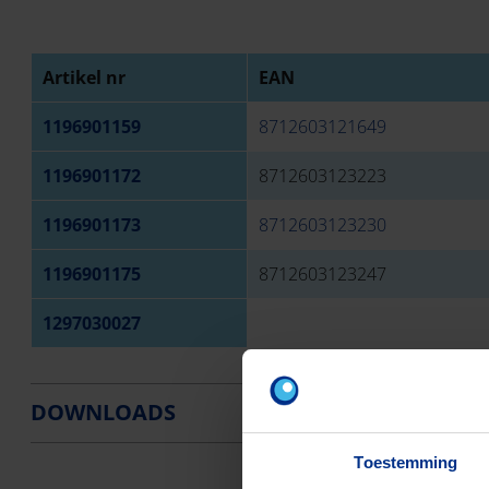
Artikel nr
EAN
1196901159
8712603121649
1196901172
8712603123223
1196901173
8712603123230
1196901175
8712603123247
1297030027
DOWNLOADS
Toestemming