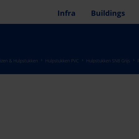
Infra
Buildings
izen & Hulpstukken
Hulpstukken PVC
Hulpstukken SN8 Grijs