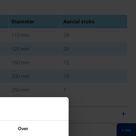
Diameter
Aantal stuks
110 mm
24
125 mm
20
160 mm
12
200 mm
10
250 mm
1
Over
Close