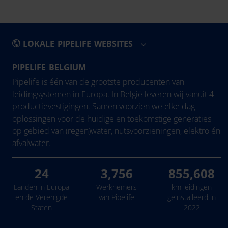
LOKALE PIPELIFE WEBSITES
PIPELIFE BELGIUM
België - Nederlands
Eesti
Pipelife is één van de grootste producenten van
Belgique - Français
Hrvatska
leidingsystemen in Europa. In België leveren wij vanuit 4
productievestigingen. Samen voorzien we elke dag
Bosna i Hercegovina
Ireland
oplossingen voor de huidige en toekomstige generaties
България
Latvija
op gebied van (regen)water, nutsvoorzieningen, elektro én
Česká Republika
Lietuva
afvalwater.
Danmark
24
3,756
855,608
Deutschland
Landen in Europa
Werknemers
km leidingen
en de Verenigde
van Pipelife
geïnstalleerd in
Staten
2022