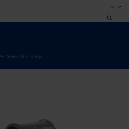
NL
PVC Steekmof SN8 Grijs