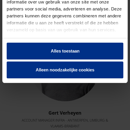
CONTACTEER ONS
informatie over uw gebruik van onze site met onze
partners voor social media, adverteren en analyse. Deze
Neem contact op met onze experts voor meer
partners kunnen deze gegevens combineren met andere
informatie.
informatie die u aan ze heeft verstrekt of die ze hebben
verzameld op basis van uw gebruik van hun services.
Alles toestaan
Alleen noodzakelijke cookies
Gert Verheyen
ACCOUNT MANAGER INFRA - ANTWERPEN, LIMBURG &
VLAAMS-BRABANT