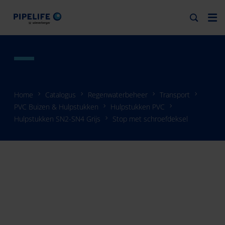
Home
Catalogus
Regenwaterbeheer
Transport
PVC Buizen & Hulpstukken
Hulpstukken PVC
Hulpstukken SN2-SN4 Grijs
Stop met schroefdeksel