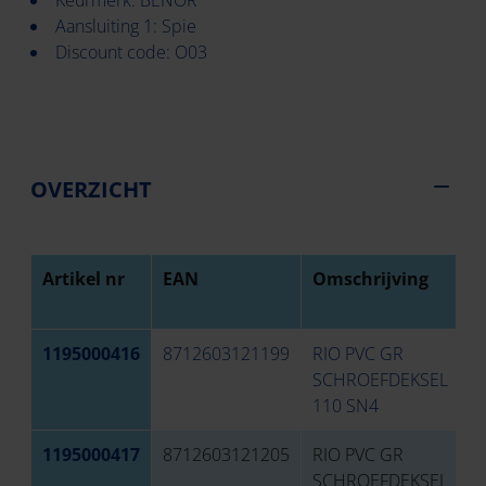
Keurmerk: BENOR
Aansluiting 1: Spie
Discount code: O03
OVERZICHT
Artikel nr
EAN
Omschrijving
D
1195000416
8712603121199
RIO PVC GR
1
SCHROEFDEKSEL
110 SN4
1195000417
8712603121205
RIO PVC GR
1
SCHROEFDEKSEL