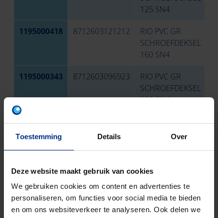
125 SN4
1195000418
8712603121212
RIO PVC GR
1
SCHROEFDEKSEL
160 SN4
1195000343
8712603096923
RIO PVC GR
2
SCHROEFDEKSEL
200 SN4
Toestemming
Details
Over
DOWNLOADS
Deze website maakt gebruik van cookies
We gebruiken cookies om content en advertenties te
personaliseren, om functies voor social media te bieden
en om ons websiteverkeer te analyseren. Ook delen we