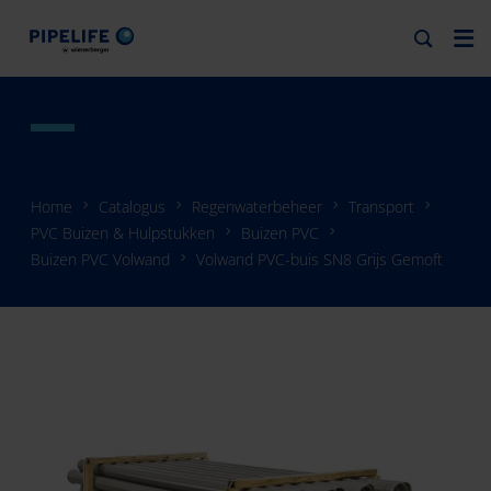
Home
Catalogus
Regenwaterbeheer
Transport
PVC Buizen & Hulpstukken
Buizen PVC
Buizen PVC Volwand
Volwand PVC-buis SN8 Grijs Gemoft