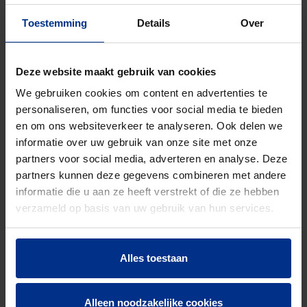
Toestemming
Details
Over
1298518165
5414337000773
RIO PVC BUIS
160
GR 160x4.7
SN8 39x5m
Deze website maakt gebruik van cookies
BENOR
We gebruiken cookies om content en advertenties te
1298518205
5414337000780
RIO PVC BUIS
200
personaliseren, om functies voor social media te bieden
GR 200x5.9
en om ons websiteverkeer te analyseren. Ook delen we
SN8 23x5m
informatie over uw gebruik van onze site met onze
BENOR
partners voor social media, adverteren en analyse. Deze
partners kunnen deze gegevens combineren met andere
1297518255
RIO PVC BUIS
250
informatie die u aan ze heeft verstrekt of die ze hebben
GR 250x7.3
verzameld op basis van uw gebruik van hun services.
SN8 11x5m
BENOR
Alles toestaan
1297518313
RIO PVC BUIS
315
GR 315x9.2
SN8 9x3m
Alleen noodzakelijke cookies