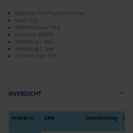
Materiaal: PVC (Polyvinylchloride)
Kleur: Grijs
Stijfheidsklasse: SN 8
Keurmerk: BENOR
Aansluiting 1: Mof
Aansluiting 2: Spie
Discount code: O01
OVERZICHT
Artikel nr
EAN
Omschrijving
Dia