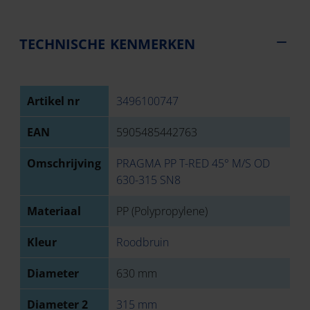
TECHNISCHE KENMERKEN
Artikel nr
3496100747
EAN
5905485442763
Omschrijving
PRAGMA PP T-RED 45° M/S OD
630-315 SN8
Materiaal
PP (Polypropylene)
Kleur
Roodbruin
Diameter
630 mm
Diameter 2
315 mm