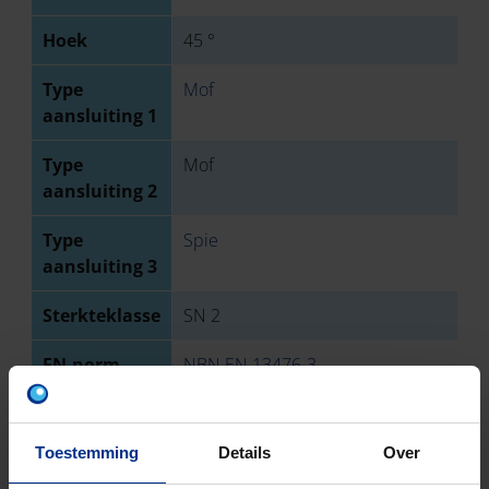
Hoek
45 °
Type
Mof
aansluiting 1
Type
Mof
aansluiting 2
Type
Spie
aansluiting 3
Sterkteklasse
SN 2
EN-norm
NBN EN 13476-3
Keurmerk
BENOR
Toestemming
Details
Over
Aantal stuks
1