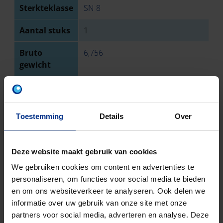
Sterkteklasse
SN 8
Aantal stuks
1
Bruto
6,756
gewicht
Discount
O41
code
Toestemming
Details
Over
DOWNLOADS
Deze website maakt gebruik van cookies
We gebruiken cookies om content en advertenties te
personaliseren, om functies voor social media te bieden
en om ons websiteverkeer te analyseren. Ook delen we
informatie over uw gebruik van onze site met onze
CONTACTEER ONS
partners voor social media, adverteren en analyse. Deze