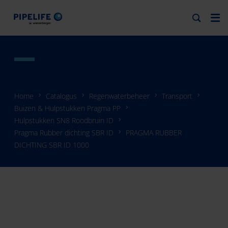
Home
Catalogus
Regenwaterbeheer
Transport
Buizen & Hulpstukken Pragma PP
Hulpstukken SN8 Roodbruin ID
Pragma Rubber dichting SBR ID
PRAGMA RUBBER
DICHTING SBR ID 1000