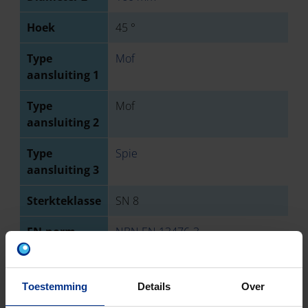
Hoek
45 °
Type
Mof
aansluiting 1
Type
Mof
aansluiting 2
Type
Spie
aansluiting 3
Sterkteklasse
SN 8
EN-norm
NBN EN 13476-3
Keurmerk
BENOR
Toestemming
Details
Over
Aantal stuks
1