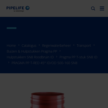
Home
Catalogus
Regenwaterbeheer
Transport
Buizen & Hulpstukken Pragma PP
Hulpstukken SN8 Roodbruin ID
Pragma PP T-stuk SN8 ID
PRAGMA PP T-RED 45° ID/OD 500-160 SN8