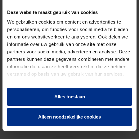
Bruto
18,459
Deze website maakt gebruik van cookies
gewicht
We gebruiken cookies om content en advertenties te
Discount
O41
personaliseren, om functies voor social media te bieden
code
en om ons websiteverkeer te analyseren. Ook delen we
informatie over uw gebruik van onze site met onze
partners voor social media, adverteren en analyse. Deze
partners kunnen deze gegevens combineren met andere
DOWNLOADS
informatie die u aan ze heeft verstrekt of die ze hebben
verzameld op basis van uw gebruik van hun services.
Alles toestaan
CONTACTEER ONS
Alleen noodzakelijke cookies
Neem contact op met onze experts voor meer
informatie.