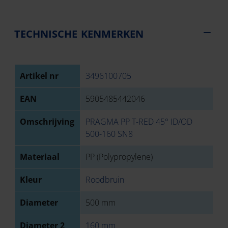
TECHNISCHE KENMERKEN
Artikel nr
3496100705
EAN
5905485442046
Omschrijving
PRAGMA PP T-RED 45° ID/OD
500-160 SN8
Materiaal
PP (Polypropylene)
Kleur
Roodbruin
Diameter
500 mm
Diameter 2
160 mm