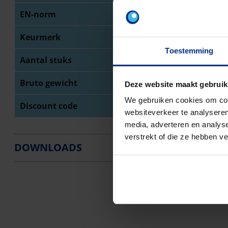
EN-norm
NB
Keurmerk
BE
Toestemming
Aantal stuks
1
Bruto gewicht
20
Deze website maakt gebruik
We gebruiken cookies om cont
Discount code
O4
websiteverkeer te analyseren
media, adverteren en analys
verstrekt of die ze hebben v
DOWNLOADS