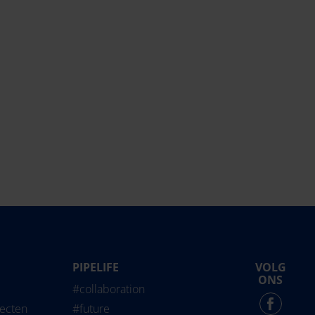
PIPELIFE
VOLG
life International
ONS
#collaboration
Force - English
jecten
#future