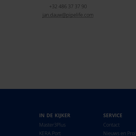
+32 486 37 37 90
jan.dauw@pipelife.com
IN DE KIJKER
SERVICE
Magyarország
Slovensko
Pipe
Master3Plus
Contact
Nederland
Slovenija
Solu
KERA.Port
Nieuws en Pro