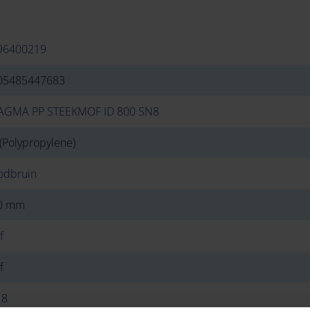
96400219
05485447683
AGMA PP STEEKMOF ID 800 SN8
(Polypropylene)
odbruin
0 mm
f
f
 8