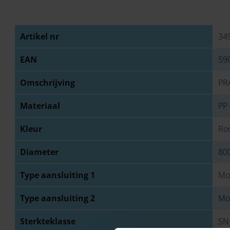
Artikel nr
34
EAN
59
Omschrijving
PR
Materiaal
PP 
Kleur
Ro
Diameter
80
Type aansluiting 1
Mo
Type aansluiting 2
Mo
Sterkteklasse
SN