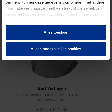
partners kunnen deze gegevens combineren met andere
Neem contact op met onze experts voor meer
informatie die u aan ze heeft verstrekt of die ze hebben
informatie.
verzameld op basis van uw gebruik van hun services.
Alles toestaan
Alleen noodzakelijke cookies
Gert Verheyen
ACCOUNT MANAGER INFRA - ANTWERPEN, LIMBURG
& VLAAMS-BRABANT
+32 476 34 41 98