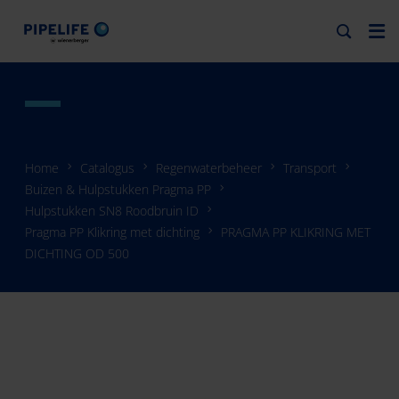
Home
Catalogus
Regenwaterbeheer
Transport
Buizen & Hulpstukken Pragma PP
Hulpstukken SN8 Roodbruin ID
Pragma PP Klikring met dichting
PRAGMA PP KLIKRING MET
DICHTING OD 500