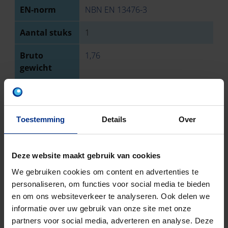
EN-norm
NBN EN 13476-3
Aantal stuks
1
Bruto
1,76
gewicht
Discount
O41
code
Toestemming
Details
Over
DOWNLOADS
Deze website maakt gebruik van cookies
We gebruiken cookies om content en advertenties te
personaliseren, om functies voor social media te bieden
en om ons websiteverkeer te analyseren. Ook delen we
informatie over uw gebruik van onze site met onze
CONTACTEER ONS
partners voor social media, adverteren en analyse. Deze