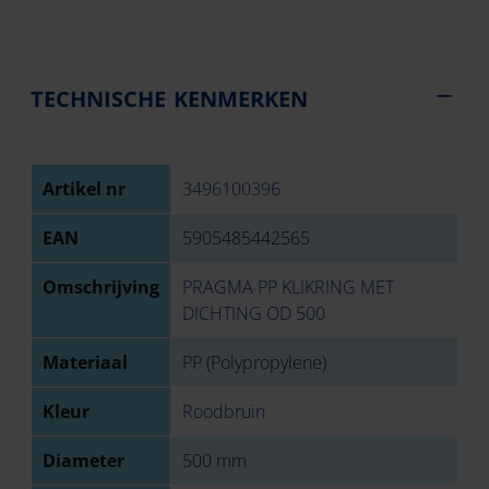
TECHNISCHE KENMERKEN
Artikel nr
3496100396
EAN
5905485442565
Omschrijving
PRAGMA PP KLIKRING MET
DICHTING OD 500
Materiaal
PP (Polypropylene)
Kleur
Roodbruin
Diameter
500 mm