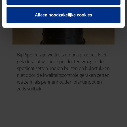
Alleen noodzakelijke cookies
Bij Pipelife zijn we trots op ons product. Niet
gek dus dat we onze producten graag in de
spotlight zetten. Indien buizen en hulpstukken
niet door de kwaliteitscontrole geraken zetten
we ze in als pennenhouder, plantenpot en
zelfs vuilbak!