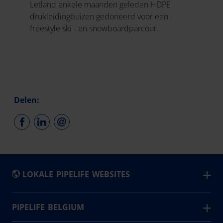
Letland enkele maanden geleden HDPE
drukleidingbuizen gedoneerd voor een
freestyle ski - en snowboardparcour.
Delen:
LOKALE PIPELIFE WEBSITES
België - Nederlands
PIPELIFE BELGIUM
Pipelife is één van de grootste producenten van
Belgique - Français