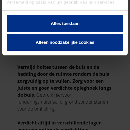
verzameld op basis van uw gebruik van hun services.
Alles toestaan
Alleen noodzakelijke cookies
4. VERDICHTING
Vermijd holtes tussen de buis en de
bedding door de ruimte rondom de buis
zorgvuldig op te vullen. Zorg voor een
juiste en goed verdichte opleghoek langs
de buis
. Gebruik hiervoor
funderingsmateriaal of grond zonder stenen
voor de omhulling.
Verdicht altijd in verschillende lagen
voor een optimale verdichting: