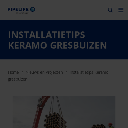
INSTALLATIETIPS
KERAMO GRESBUIZEN
Home
Nieuws en Projecten
Installatietips Keramo
gresbuizen