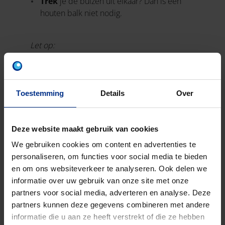
Trek
je de buizen uit elkaar? Dan is een
houten balk niet nodig.
Let op:
Vermijd altijd direct contact tussen de buis
en de kraanbak.
Voor de aansluiting met de put: gebruik
Toestemming
Details
Over
pendelstukken om evnetuele zettingen op
te vangen. Cementeer nooit buizen vast aan
een put.
Deze website maakt gebruik van cookies
We gebruiken cookies om content en advertenties te
personaliseren, om functies voor social media te bieden
en om ons websiteverkeer te analyseren. Ook delen we
informatie over uw gebruik van onze site met onze
partners voor social media, adverteren en analyse. Deze
partners kunnen deze gegevens combineren met andere
informatie die u aan ze heeft verstrekt of die ze hebben