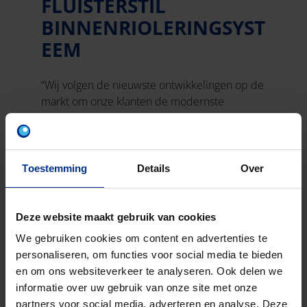
FLUISTERSTIL
BINNENRIOLERINGSYST
EEM
“Wij volgen de nieuwste ontwikkelingen op de
markt om onze klanten de modernste
technieken aan te bieden”, zegt Jan Vriends.
Het kwalitatieve afvoersysteem van Pipelife
komt tegemoet aan een belangrijke trend in
Toestemming
Details
Over
de residentiële woningbouw: stilte.
De
Master3Plus
buizen bestaan uit drie lagen
Deze website maakt gebruik van cookies
die geluidsisolatie garanderen. De zwarte
buitenlaag zorgt voor een hoge slagvastheid
We gebruiken cookies om content en advertenties te
en de gladde witte binnenlaag voorkomt
personaliseren, om functies voor social media te bieden
afzetting en is handig bij onderhoud. Het is de
en om ons websiteverkeer te analyseren. Ook delen we
stevige tussenlaag die de belangrijkste bron
informatie over uw gebruik van onze site met onze
van geluidsisolatie is en die effectief zowel
partners voor social media, adverteren en analyse. Deze