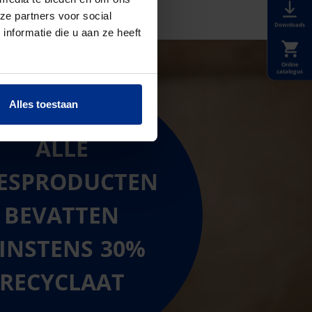
ze partners voor social
Downloads
nformatie die u aan ze heeft
Online
catalogus
Alles toestaan
ALLE
ESPRODUCTEN
BEVATTEN
INSTENS 30%
RECYCLAAT