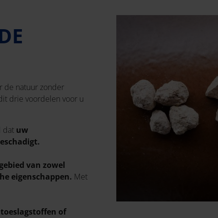
DE
r de natuur zonder
t drie voordelen voor u
d dat
uw
beschadigt.
gebied van zowel
che eigenschappen.
Met
toeslagstoffen of