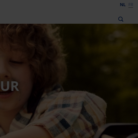
NL
FR
UUR