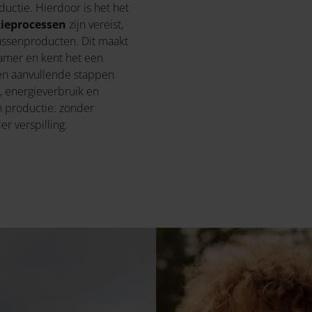
uctie. Hierdoor is het het
tieprocessen
zijn vereist,
tussenproducten. Dit maakt
zamer en kent het een
en aanvullende stappen
l, energieverbruik en
n productie: zonder
r verspilling.