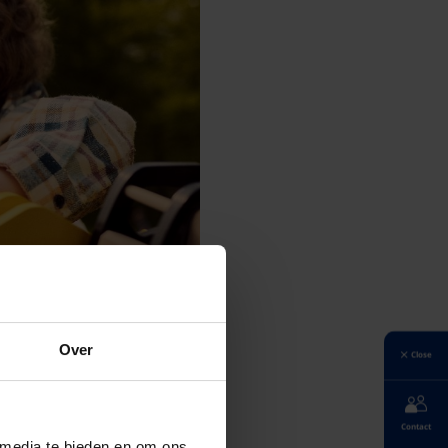
Over
Close
Contact
 media te bieden en om ons