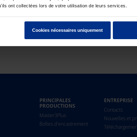
ils ont collectées lors de votre utilisation de leurs services.
 en grès FR
Cookies nécessaires uniquement
PRINCIPALES
ENTREPRISE
Magyarország
PRODUCTIONS
Slovensko
Pipe
Contacts
Master3Plus
Nederland
Slovenija
Solu
Nouvelles et pr
Boîtes d'encastrement
Norge
Srbija
Téléchargemen
Österreich
Suomi