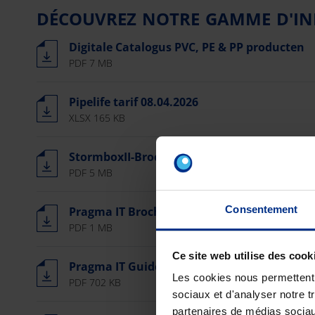
DÉCOUVREZ NOTRE GAMME D'IN
Digitale Catalogus PVC, PE & PP producten
PDF 7 MB
Pipelife tarif 08.04.2026
XLSX 165 KB
StormboxII-Brochure FR
PDF 5 MB
Consentement
Pragma IT Brochure FR
PDF 1 MB
Ce site web utilise des cook
Pragma IT Guide d'installation FR
Les cookies nous permettent d
PDF 702 KB
sociaux et d'analyser notre t
partenaires de médias sociaux