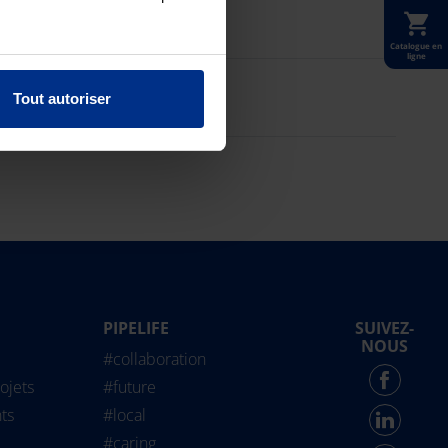
Catalogue en
ligne
Tout autoriser
PIPELIFE
SUIVEZ-
life International
NOUS
#collaboration
Force - English
ojets
#future
ts
#local
#caring