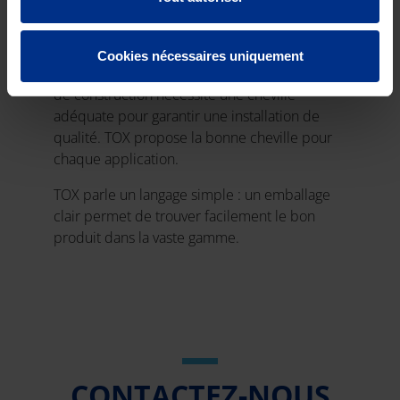
Les évolutions des matériaux de construction
se sont succédé à un rythme rapide ces
Cookies nécessaires uniquement
dernières années. Chacun de ces matériaux
de construction nécessite une cheville
adéquate pour garantir une installation de
qualité. TOX propose la bonne cheville pour
chaque application.
TOX parle un langage simple : un emballage
clair permet de trouver facilement le bon
produit dans la vaste gamme.
CONTACTEZ-NOUS