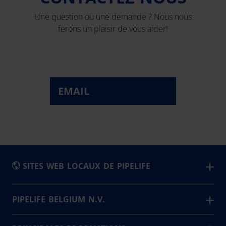
Une question ou une demande ? Nous nous
ferons un plaisir de vous aider!
EMAIL
SITES WEB LOCAUX DE PIPELIFE
België - Nederlands
PIPELIFE BELGIUM N.V.
Pipelife est l'un des plus grands fabricants de systèmes
Belgique - Français
de canalisations en plastique et gres en Europe. En