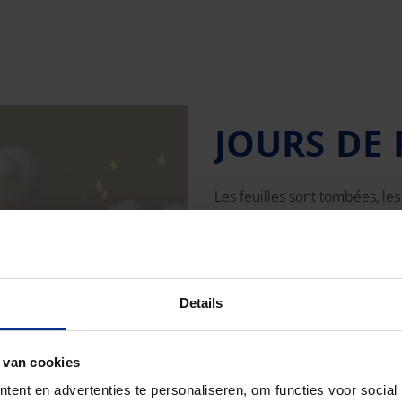
JOURS DE
Les feuilles sont tombées, les 
la période de fin d’année est 
nous nous réjouissons déjà d’
Afin de soutenir au mieux
les dates importantes sui
Details
Steinzeug-Keramo Hass
Pipelife Kalmthout
: fer
 van cookies
Preflex Ninove:
fermé du
ent en advertenties te personaliseren, om functies voor social