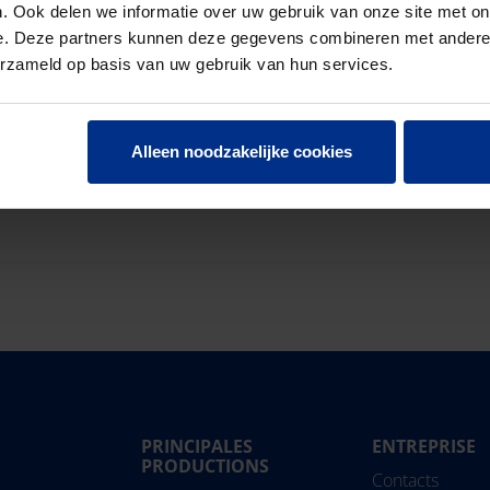
. Ook delen we informatie over uw gebruik van onze site met on
e. Deze partners kunnen deze gegevens combineren met andere i
Pipelife vous souhaite un me
erzameld op basis van uw gebruik van hun services.
de souvenirs inoubliables !
Alleen noodzakelijke cookies
PRINCIPALES
ENTREPRISE
Magyarország
PRODUCTIONS
Slovensko
Pipe
Contacts