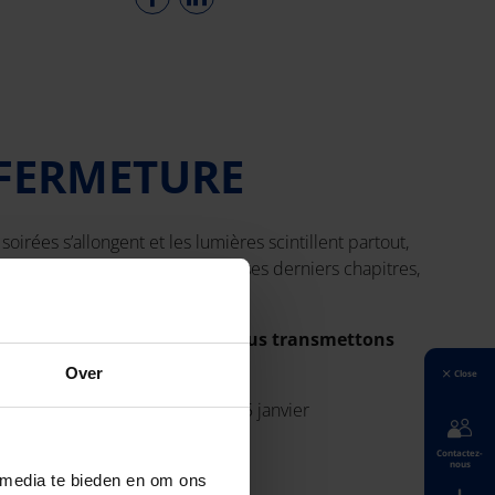
 FERMETURE
soirées s’allongent et les lumières scintillent partout,
arrivée ! Alors que l’année écrit ses derniers chapitres,
une agréable saison de fêtes.
 votre planification, nous vous transmettons
vantes:
Over
Close
elt
: fermé du 21 decembre au 5 janvier
mé du 21 decembre au 5 janvier
Contactez-
 21 decembre au 5 janvier
nous
 media te bieden en om ons