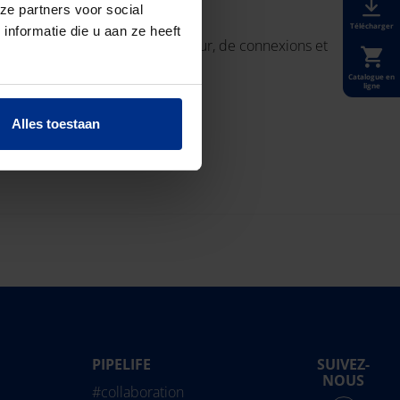
ze partners voor social
Télécharger
nformatie die u aan ze heeft
rveilleux moment plein de chaleur, de connexions et
Catalogue en
ligne
Alles toestaan
PIPELIFE
SUIVEZ-
life International
NOUS
#collaboration