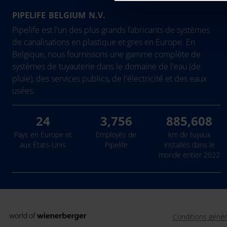
PIPELIFE BELGIUM N.V.
België - Nederlands
Eesti
Pipelife est l'un des plus grands fabricants de systèmes
Belgique - Français
Hrvatska
de canalisations en plastique et gres en Europe. En
Belgique, nous fournissons une gamme complète de
Bosna i Hercegovina
Ireland
systèmes de tuyauterie dans le domaine de l'eau (de
България
Latvija
pluie), des services publics, de l'électricité et des eaux
Česká Republika
Lietuva
usées.
Danmark
24
3,756
885,608
Deutschland
Pays en Europe et
Employés de
km de tuyaux
aux États-Unis
Pipelife
installés dans le
monde entier 2022
Conditions génér