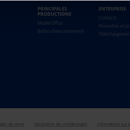
PRINCIPALES
ENTREPRISE
Magyarország
PRODUCTIONS
Slovensko
Pipe
Contacts
Master3Plus
Nederland
Slovenija
Solu
Nouvelles et pr
Boîtes d'encastrement
Norge
Srbija
Téléchargemen
Österreich
Suomi
Polska
Sverige
România
Türkiye
United Kingdom
ales de vente
Déclaration de confidentialité
Informations sur 