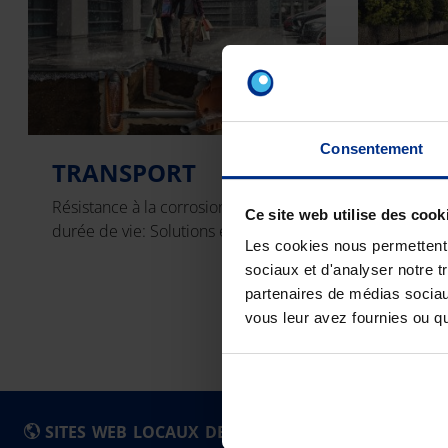
Consentement
TRANSPORT
INFI
RÉTE
Résistance à la corrosion et longue
Ce site web utilise des cook
durée de vie: Solutions en PVC.
Des volu
Les cookies nous permettent d
système P
sociaux et d'analyser notre t
partenaires de médias sociaux
vous leur avez fournies ou qu'
SITES WEB LOCAUX DE PIPELIFE