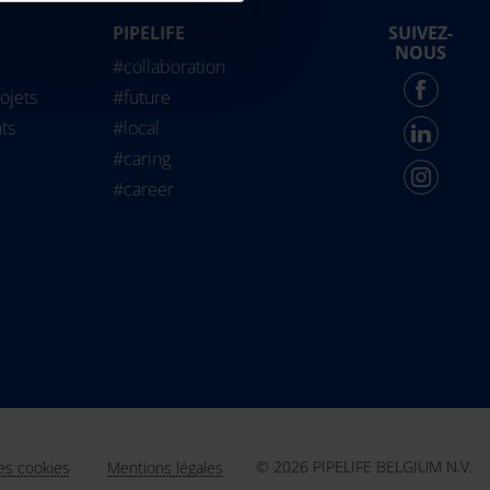
PIPELIFE
SUIVEZ-
life International
NOUS
#collaboration
Force - English
ojets
#future
ts
#local
#caring
#career
© 2026 PIPELIFE BELGIUM N.V.
les cookies
Mentions légales