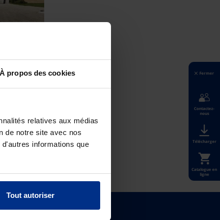
À propos des cookies
Fermer
t faciles à
Contactez-
 drainage
nous
nnalités relatives aux médias
on de notre site avec nos
Télécharger
 d'autres informations que
Catalogue en
ligne
Tout autoriser