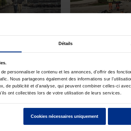
Détails
LTRATION &
DRAINAGE
NTION
Légers, solides, flexibles e
ies.
raccorder : les tuyaux de
mes importants? Le
e personnaliser le contenu et les annonces, d'offrir des fonctio
Pipelife.
ragma PP est la solution.
rafic. Nous partageons également des informations sur l'utilisati
, de publicité et d'analyse, qui peuvent combiner celles-ci avec
ils ont collectées lors de votre utilisation de leurs services.
Cookies nécessaires uniquement