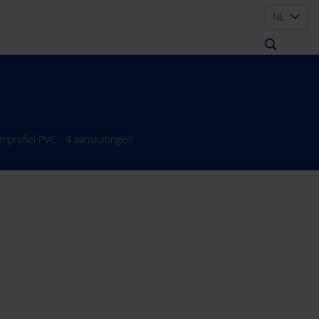
NL
mprofiel PVC - 4 aansluitingen