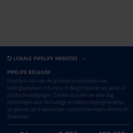
LOKALE PIPELIFE WEBSITES
PIPELIFE BELGIUM
België - Nederlands
Eesti
Pipelife is één van de grootste producenten van
Belgique - Français
Hrvatska
leidingsystemen in Europa. In België leveren wij vanuit 4
productievestigingen. Samen voorzien we elke dag
Bosna i Hercegovina
Ireland
oplossingen voor de huidige en toekomstige generaties
България
Latvija
op gebied van (regen)water, nutsvoorzieningen, elektro én
Česká Republika
Lietuva
afvalwater.
Danmark