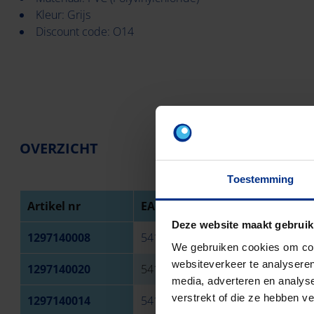
Kleur: Grijs
Discount code: O14
OVERZICHT
Toestemming
Artikel nr
EAN
Omsch
Deze website maakt gebruik
1297140008
5414337024694
PVC P
We gebruiken cookies om cont
websiteverkeer te analyseren
1297140020
5414337096073
PVC P
media, adverteren en analys
verstrekt of die ze hebben v
1297140014
5414337024755
PVC P