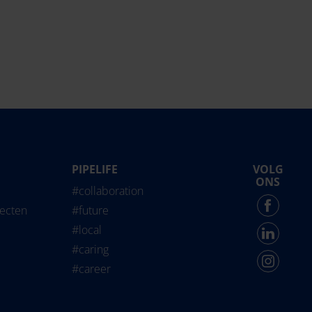
PIPELIFE
VOLG
life International
ONS
#collaboration
Force - English
jecten
#future
#local
#caring
#career