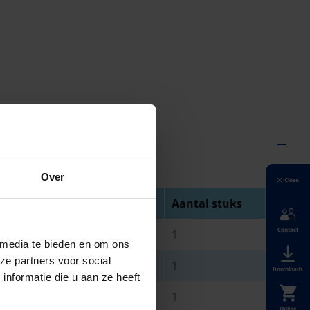
Over
Close
iameter
Hoogte
Aantal stuks
Contact
50 mm
500 mm
1
 media te bieden en om ons
ze partners voor social
50 mm
500 mm
1
Downloads
nformatie die u aan ze heeft
15 mm
500 mm
1
Online