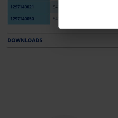
1297140021
5414337096080
PVC P
1297140050
5414337101210
PVC P
DOWNLOADS