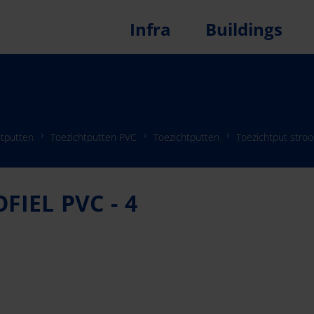
Infra
Buildings
htputten
Toezichtputten PVC
Toezichtputten
Toezichtput stroo
IEL PVC - 4