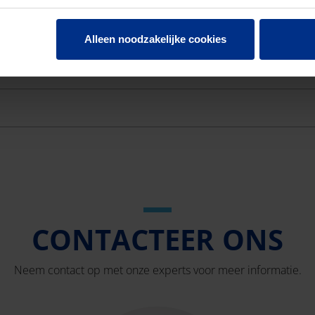
UT NR27 TOEZICHT 315 4x110
3
Alleen noodzakelijke cookies
UT NR32 TOEZICHT 315 4x160
3
CONTACTEER ONS
Neem contact op met onze experts voor meer informatie.