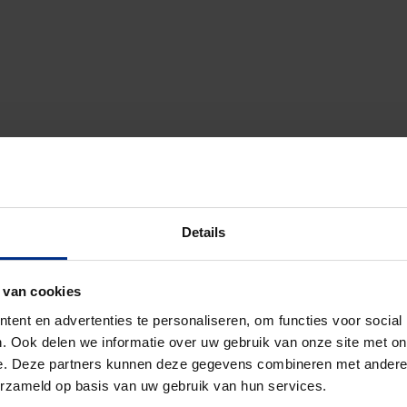
Details
rijving
D
 van cookies
UT NR10 TOEZICHT 250 3x110 1x160
2
ent en advertenties te personaliseren, om functies voor social
. Ook delen we informatie over uw gebruik van onze site met on
UT NR26 TOEZICHT 250 4x110
2
e. Deze partners kunnen deze gegevens combineren met andere i
erzameld op basis van uw gebruik van hun services.
UT NR16 TOEZICHT 315 3x125 1x160
3