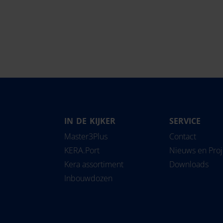
IN DE KIJKER
SERVICE
Magyarország
Slovensko
Pipe
Master3Plus
Contact
Nederland
Slovenija
Solu
KERA.Port
Nieuws en Pro
Norge
Srbija
Kera assortiment
Downloads
Österreich
Suomi
Inbouwdozen
Polska
Sverige
România
Türkiye