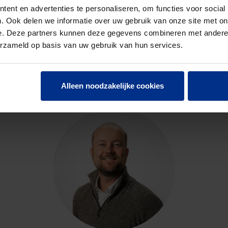
ent en advertenties te personaliseren, om functies voor social
. Ook delen we informatie over uw gebruik van onze site met on
e. Deze partners kunnen deze gegevens combineren met andere i
erzameld op basis van uw gebruik van hun services.
CONTACTEER ONS
Neem contact op met onze experts voor meer informatie.
Alleen noodzakelijke cookies