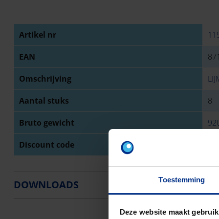
Artikel nr
11
EAN
87
Omschrijving
LI
Aantal stuks
8
Bruto gewicht
92
Discount code
O3
Toestemming
DOWNLOADS
Deze website maakt gebruik