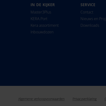
IN DE KIJKER
SERVICE
Magyarország
Slovensko
Pipe
Master3Plus
Contact
Nederland
Slovenija
Solu
KERA.Port
Nieuws en Pro
Norge
Srbija
Kera assortiment
Downloads
Österreich
Suomi
Inbouwdozen
Polska
Sverige
România
Türkiye
United Kingdom
Algemene verkoopvoorwaarden
Privacyverklaring