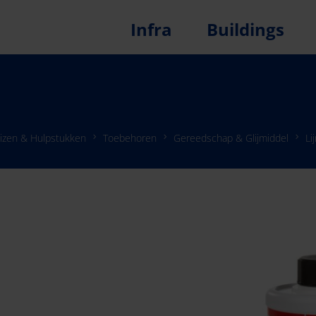
Infra
Buildings
izen & Hulpstukken
Toebehoren
Gereedschap & Glijmiddel
Li