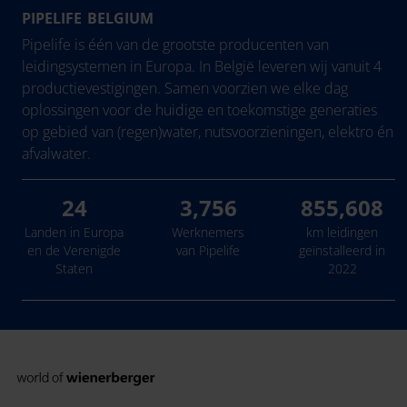
PIPELIFE BELGIUM
België - Nederlands
Eesti
Pipelife is één van de grootste producenten van
Belgique - Français
Hrvatska
leidingsystemen in Europa. In België leveren wij vanuit 4
productievestigingen. Samen voorzien we elke dag
Bosna i Hercegovina
Ireland
oplossingen voor de huidige en toekomstige generaties
България
Latvija
op gebied van (regen)water, nutsvoorzieningen, elektro én
Česká Republika
Lietuva
afvalwater.
Danmark
24
3,756
855,608
Deutschland
Landen in Europa
Werknemers
km leidingen
en de Verenigde
van Pipelife
geïnstalleerd in
Staten
2022