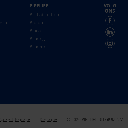
PIPELIFE
VOLG
life International
ONS
#collaboration
Force - English
jecten
#future
#local
#caring
#career
© 2026 PIPELIFE BELGIUM N.V.
Cookie Informatie
Disclaimer