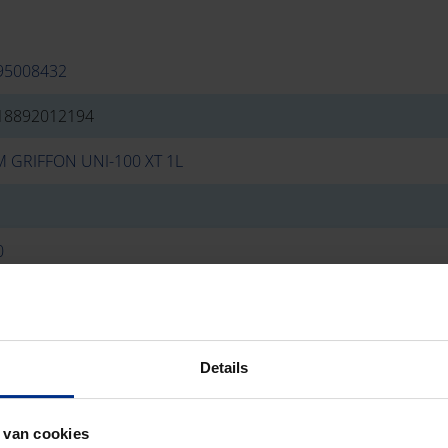
95008432
18892012194
JM GRIFFON UNI-100 XT 1L
0
3
Details
 van cookies