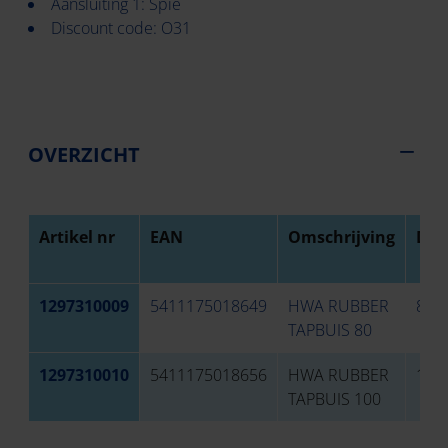
Aansluiting 1: Spie
Discount code: O31
OVERZICHT
Artikel nr
EAN
Omschrijving
Dia
1297310009
5411175018649
HWA RUBBER
80 
TAPBUIS 80
1297310010
5411175018656
HWA RUBBER
100
TAPBUIS 100