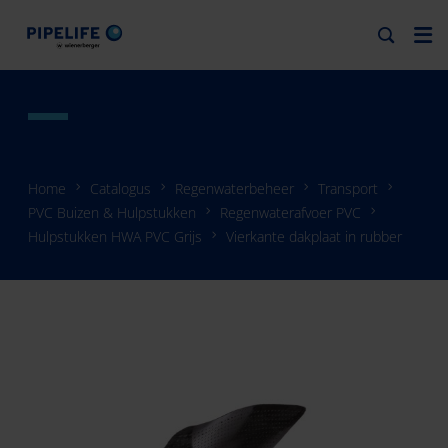
Home
Catalogus
Regenwaterbeheer
Transport
PVC Buizen & Hulpstukken
Regenwaterafvoer PVC
Hulpstukken HWA PVC Grijs
Vierkante dakplaat in rubber