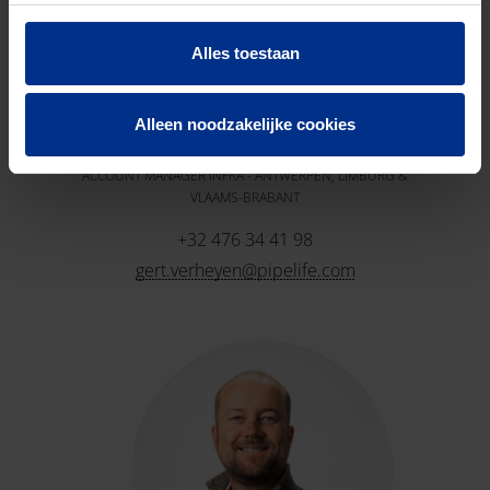
Alles toestaan
Alleen noodzakelijke cookies
Gert Verheyen
ACCOUNT MANAGER INFRA - ANTWERPEN, LIMBURG &
VLAAMS-BRABANT
+32 476 34 41 98
gert.verheyen@pipelife.com