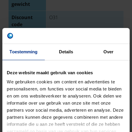
gewicht
Discount
O31
code
DOWNLOADS
Toestemming
Details
Over
Deze website maakt gebruik van cookies
We gebruiken cookies om content en advertenties te
CONTACTEER ONS
personaliseren, om functies voor social media te bieden
en om ons websiteverkeer te analyseren. Ook delen we
Neem contact op met onze experts voor meer
informatie over uw gebruik van onze site met onze
informatie.
partners voor social media, adverteren en analyse. Deze
partners kunnen deze gegevens combineren met andere
informatie die u aan ze heeft verstrekt of die ze hebben
verzameld op basis van uw gebruik van hun services.