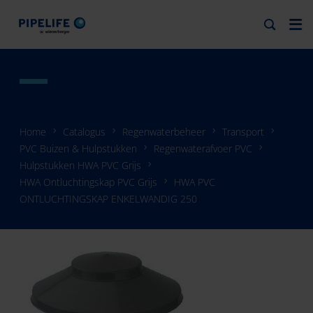
Home
Catalogus
Regenwaterbeheer
Transport
PVC Buizen & Hulpstukken
Regenwaterafvoer PVC
Hulpstukken HWA PVC Grijs
HWA Ontluchtingskap PVC Grijs
HWA PVC
ONTLUCHTINGSKAP ENKELWANDIG 250