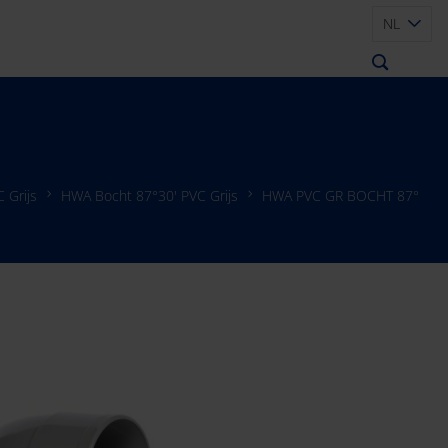
NL
 Grijs
HWA Bocht 87°30' PVC Grijs
HWA PVC GR BOCHT 87°