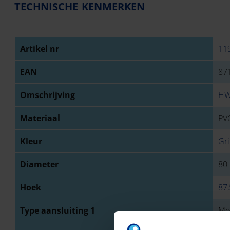
TECHNISCHE KENMERKEN
Artikel nr
11
EAN
87
Omschrijving
HW
Materiaal
PVC
Kleur
Gri
Diameter
80
Hoek
87,
Type aansluiting 1
Mo