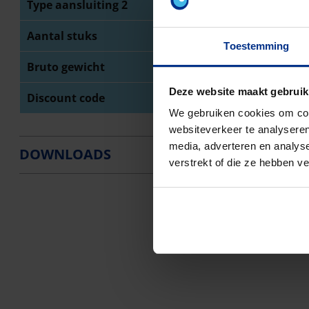
Type aansluiting 2
Sp
Aantal stuks
30
Toestemming
Bruto gewicht
14
Deze website maakt gebruik
Discount code
O3
We gebruiken cookies om cont
websiteverkeer te analyseren
media, adverteren en analys
DOWNLOADS
verstrekt of die ze hebben v