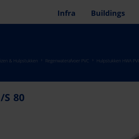
Infra
Buildings
izen & Hulpstukken
Regenwaterafvoer PVC
Hulpstukken HWA PVC
/S 80