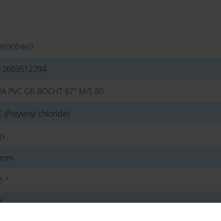
96900460
12603512294
A PVC GR BOCHT 87° M/S 80
 (Polyvinyl chloride)
js
 mm
5 °
f