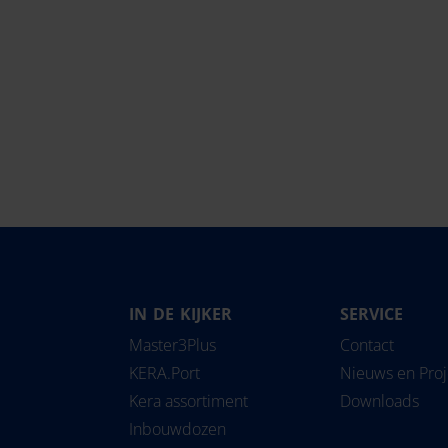
IN DE KIJKER
SERVICE
Magyarország
Slovensko
Pipe
Master3Plus
Contact
Nederland
Slovenija
Solu
KERA.Port
Nieuws en Pro
Norge
Srbija
Kera assortiment
Downloads
Österreich
Suomi
Inbouwdozen