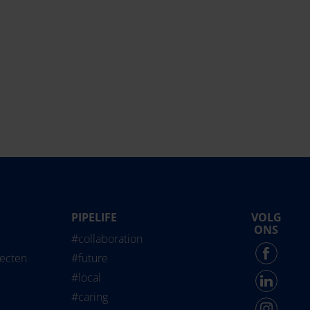
PIPELIFE
VOLG
life International
ONS
#collaboration
Force - English
jecten
#future
#local
#caring