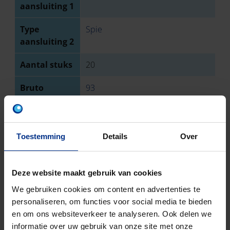
aansluiting 1
Type
Spie
aansluiting 2
Aantal stuks
20
Bruto
93
gewicht
Discount
O31
code
Toestemming
Details
Over
Deze website maakt gebruik van cookies
DOWNLOADS
We gebruiken cookies om content en advertenties te
personaliseren, om functies voor social media te bieden
en om ons websiteverkeer te analyseren. Ook delen we
informatie over uw gebruik van onze site met onze