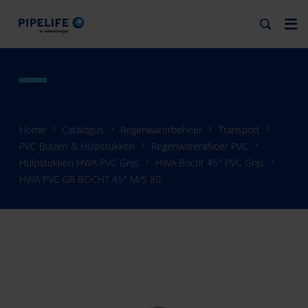
Home
Catalogus
Regenwaterbeheer
Transport
PVC Buizen & Hulpstukken
Regenwaterafvoer PVC
Hulpstukken HWA PVC Grijs
HWA Bocht 45° PVC Grijs
HWA PVC GR BOCHT 45° M/S 80