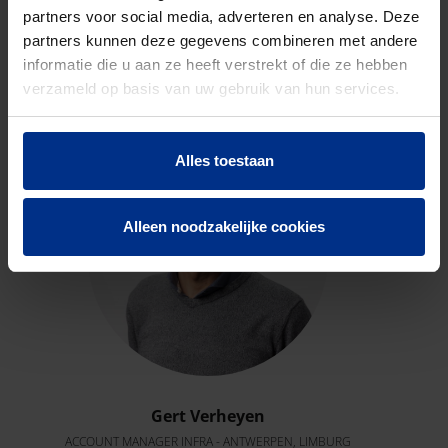
partners voor social media, adverteren en analyse. Deze
CONTACTEER ONS
partners kunnen deze gegevens combineren met andere
informatie die u aan ze heeft verstrekt of die ze hebben
Neem contact op met onze experts voor meer
verzameld op basis van uw gebruik van hun services.
informatie.
Alles toestaan
Alleen noodzakelijke cookies
Gert Verheyen
ACCOUNT MANAGER INFRA - ANTWERPEN, LIMBURG