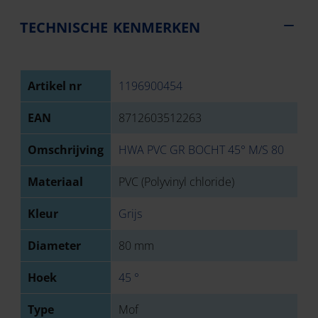
TECHNISCHE KENMERKEN
Artikel nr
1196900454
EAN
8712603512263
Omschrijving
HWA PVC GR BOCHT 45° M/S 80
Materiaal
PVC (Polyvinyl chloride)
Kleur
Grijs
Diameter
80 mm
Hoek
45 °
Type
Mof