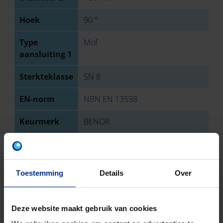
Hoek
90 °
Type
Mof
aansluiting 1
Sterkteklasse
SN 8
EN-norm
NBN EN 13598
Keurmerk
BENOR
Aantal stuks
1
Bruto
1630
Toestemming
Details
Over
gewicht
Discount
O03
Deze website maakt gebruik van cookies
code