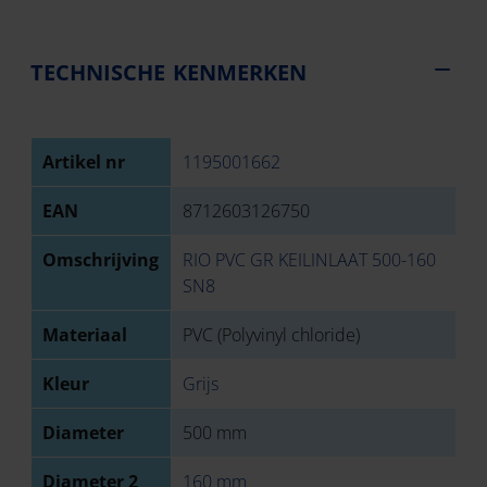
TECHNISCHE KENMERKEN
Artikel nr
1195001662
EAN
8712603126750
Omschrijving
RIO PVC GR KEILINLAAT 500-160
SN8
Materiaal
PVC (Polyvinyl chloride)
Kleur
Grijs
Diameter
500 mm
Diameter 2
160 mm