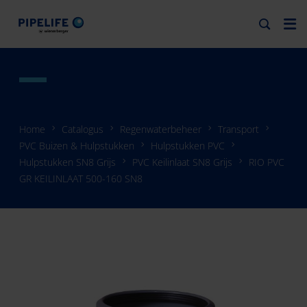
Home
Catalogus
Regenwaterbeheer
Transport
PVC Buizen & Hulpstukken
Hulpstukken PVC
Hulpstukken SN8 Grijs
PVC Keilinlaat SN8 Grijs
RIO PVC
GR KEILINLAAT 500-160 SN8