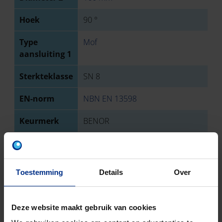
Hoek
90 °
Type
Mof
aansluiting 1
Sterkteklasse
SN 8
EN-norm
NBN EN 13598
Keurmerk
BENOR
Aantal stuks
1
Bruto
1680
Toestemming
Details
Over
gewicht
Discount
O03
Deze website maakt gebruik van cookies
code