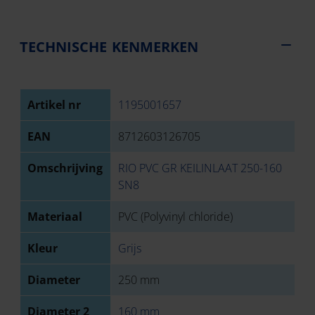
TECHNISCHE KENMERKEN
Artikel nr
1195001657
EAN
8712603126705
Omschrijving
RIO PVC GR KEILINLAAT 250-160
SN8
Materiaal
PVC (Polyvinyl chloride)
Kleur
Grijs
Diameter
250 mm
Diameter 2
160 mm