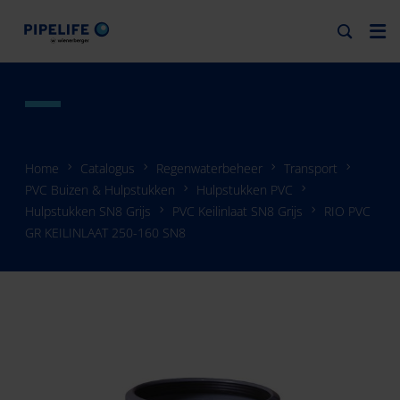
Home
Catalogus
Regenwaterbeheer
Transport
PVC Buizen & Hulpstukken
Hulpstukken PVC
Hulpstukken SN8 Grijs
PVC Keilinlaat SN8 Grijs
RIO PVC
GR KEILINLAAT 250-160 SN8