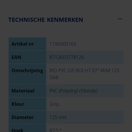
TECHNISCHE KENMERKEN
Artikel nr
1196900169
EAN
8712603778126
Omschrijving
RIO PVC GR BOCHT 87° M/M 125
SN8
Materiaal
PVC (Polyvinyl chloride)
Kleur
Grijs
Diameter
125 mm
Hoek
87,5 °