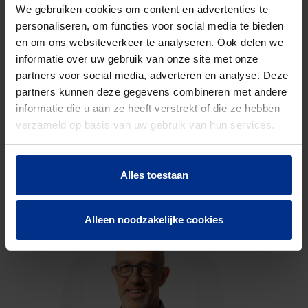
code
We gebruiken cookies om content en advertenties te
personaliseren, om functies voor social media te bieden
en om ons websiteverkeer te analyseren. Ook delen we
DOWNLOADS
informatie over uw gebruik van onze site met onze
partners voor social media, adverteren en analyse. Deze
partners kunnen deze gegevens combineren met andere
informatie die u aan ze heeft verstrekt of die ze hebben
verzameld op basis van uw gebruik van hun services.
CONTACTEER ONS
Alles toestaan
Neem contact op met onze experts voor meer
informatie.
Alleen noodzakelijke cookies