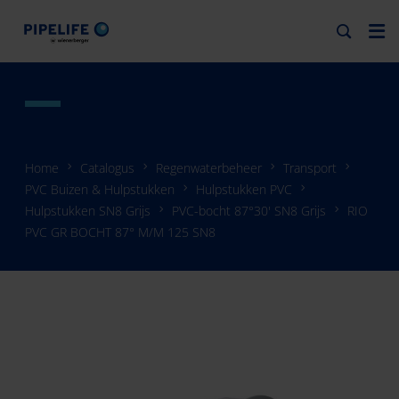
Home
Catalogus
Regenwaterbeheer
Transport
PVC Buizen & Hulpstukken
Hulpstukken PVC
Hulpstukken SN8 Grijs
PVC-bocht 87°30' SN8 Grijs
RIO
PVC GR BOCHT 87° M/M 125 SN8