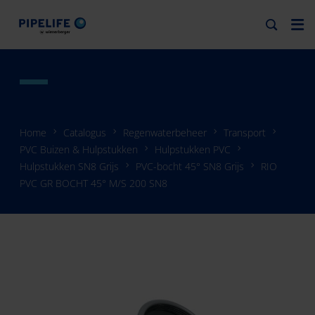
Home
Catalogus
Regenwaterbeheer
Transport
PVC Buizen & Hulpstukken
Hulpstukken PVC
Hulpstukken SN8 Grijs
PVC-bocht 45° SN8 Grijs
RIO
PVC GR BOCHT 45° M/S 200 SN8