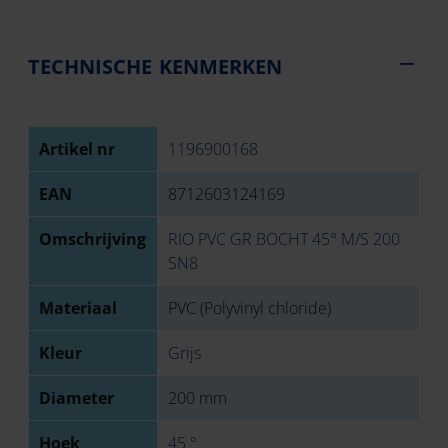
TECHNISCHE KENMERKEN
Artikel nr
1196900168
EAN
8712603124169
Omschrijving
RIO PVC GR BOCHT 45° M/S 200
SN8
Materiaal
PVC (Polyvinyl chloride)
Kleur
Grijs
Diameter
200 mm
Hoek
45 °