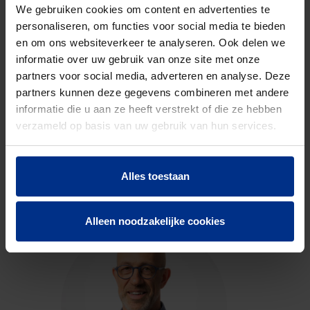
code
We gebruiken cookies om content en advertenties te
personaliseren, om functies voor social media te bieden
en om ons websiteverkeer te analyseren. Ook delen we
DOWNLOADS
informatie over uw gebruik van onze site met onze
partners voor social media, adverteren en analyse. Deze
partners kunnen deze gegevens combineren met andere
informatie die u aan ze heeft verstrekt of die ze hebben
verzameld op basis van uw gebruik van hun services.
CONTACTEER ONS
Alles toestaan
Neem contact op met onze experts voor meer
informatie.
Alleen noodzakelijke cookies