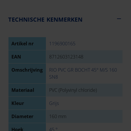
TECHNISCHE KENMERKEN
Artikel nr
1196900165
EAN
8712603123148
Omschrijving
RIO PVC GR BOCHT 45° M/S 160
SN8
Materiaal
PVC (Polyvinyl chloride)
Kleur
Grijs
Diameter
160 mm
Hoek
45 °