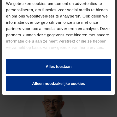
code
We gebruiken cookies om content en advertenties te
personaliseren, om functies voor social media te bieden
en om ons websiteverkeer te analyseren. Ook delen we
DOWNLOADS
informatie over uw gebruik van onze site met onze
partners voor social media, adverteren en analyse. Deze
partners kunnen deze gegevens combineren met andere
informatie die u aan ze heeft verstrekt of die ze hebben
verzameld op basis van uw gebruik van hun services.
CONTACTEER ONS
Alles toestaan
Neem contact op met onze experts voor meer
informatie.
Alleen noodzakelijke cookies