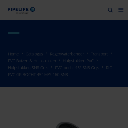
Home
Catalogus
Regenwaterbeheer
Transport
PVC Buizen & Hulpstukken
Hulpstukken PVC
Hulpstukken SN8 Grijs
PVC-bocht 45° SN8 Grijs
RIO
PVC GR BOCHT 45° M/S 160 SN8