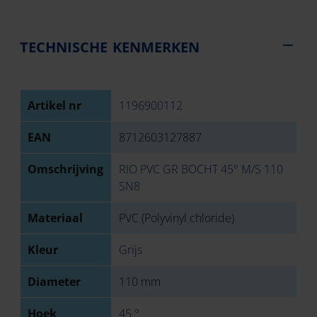
TECHNISCHE KENMERKEN
Artikel nr
1196900112
EAN
8712603127887
Omschrijving
RIO PVC GR BOCHT 45° M/S 110
SN8
Materiaal
PVC (Polyvinyl chloride)
Kleur
Grijs
Diameter
110 mm
Hoek
45 °