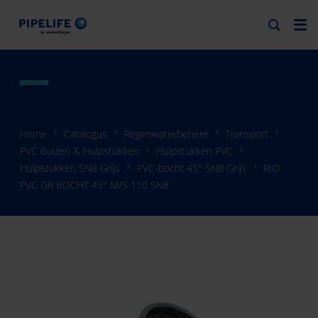
Home
Catalogus
Regenwaterbeheer
Transport
PVC Buizen & Hulpstukken
Hulpstukken PVC
Hulpstukken SN8 Grijs
PVC-bocht 45° SN8 Grijs
RIO
PVC GR BOCHT 45° M/S 110 SN8