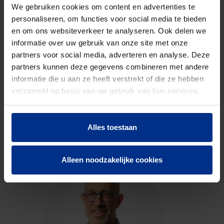
code
We gebruiken cookies om content en advertenties te
personaliseren, om functies voor social media te bieden
en om ons websiteverkeer te analyseren. Ook delen we
DOWNLOADS
informatie over uw gebruik van onze site met onze
partners voor social media, adverteren en analyse. Deze
partners kunnen deze gegevens combineren met andere
informatie die u aan ze heeft verstrekt of die ze hebben
verzameld op basis van uw gebruik van hun services.
CONTACTEER ONS
Alles toestaan
Neem contact op met onze experts voor meer
informatie.
Alleen noodzakelijke cookies