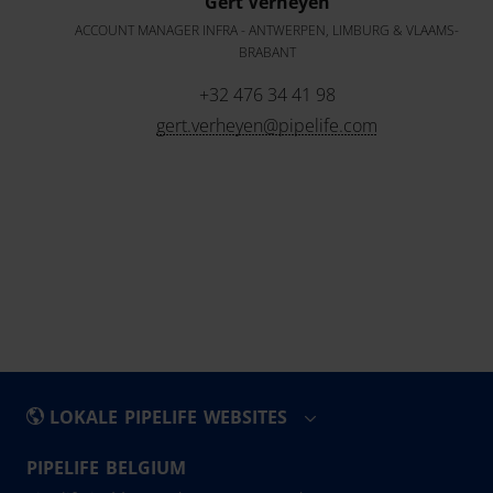
Gert Verheyen
ACCOUNT MANAGER INFRA - ANTWERPEN, LIMBURG & VLAAMS-
BRABANT
+32 476 34 41 98
gert.verheyen@pipelife.com
LOKALE PIPELIFE WEBSITES
PIPELIFE BELGIUM
België - Nederlands
Eesti