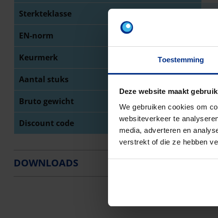
Sterkteklasse
SN
EN-norm
NB
Keurmerk
BE
Toestemming
Aantal stuks
10
Deze website maakt gebruik
Bruto gewicht
44
We gebruiken cookies om cont
websiteverkeer te analyseren
Discount code
O0
media, adverteren en analys
verstrekt of die ze hebben v
DOWNLOADS