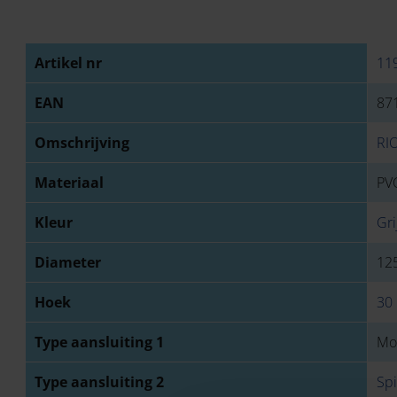
Artikel nr
11
EAN
87
Omschrijving
RI
Materiaal
PVC
Kleur
Gri
Diameter
12
Hoek
30 
Type aansluiting 1
Mo
Type aansluiting 2
Sp