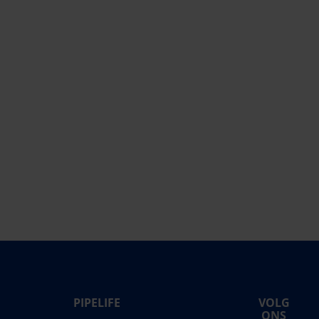
PIPELIFE
VOLG
life International
ONS