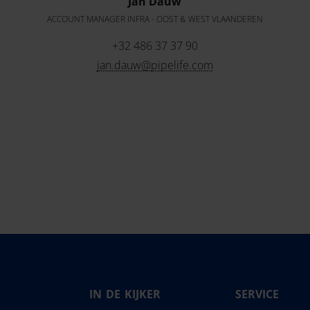
Jan Dauw
ACCOUNT MANAGER INFRA - OOST & WEST VLAANDEREN
+32 486 37 37 90
jan.dauw@pipelife.com
IN DE KIJKER
SERVICE
Magyarország
Slovensko
Pipe