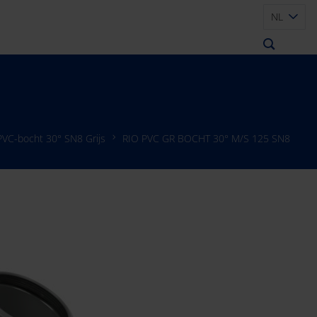
NL
PVC-bocht 30° SN8 Grijs
RIO PVC GR BOCHT 30° M/S 125 SN8