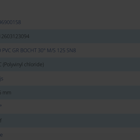
96900158
12603123094
O PVC GR BOCHT 30° M/S 125 SN8
 (Polyvinyl chloride)
js
5 mm
°
f
ie