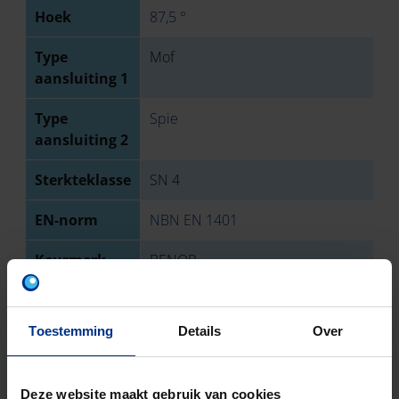
Hoek
87,5 °
Type
Mof
aansluiting 1
Type
Spie
aansluiting 2
Sterkteklasse
SN 4
EN-norm
NBN EN 1401
Keurmerk
BENOR
Aantal stuks
1
Toestemming
Details
Over
Bruto
6100
gewicht
Deze website maakt gebruik van cookies