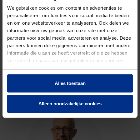
Discount
O04
code
We gebruiken cookies om content en advertenties te
personaliseren, om functies voor social media te bieden
en om ons websiteverkeer te analyseren. Ook delen we
informatie over uw gebruik van onze site met onze
DOWNLOADS
partners voor social media, adverteren en analyse. Deze
partners kunnen deze gegevens combineren met andere
informatie die u aan ze heeft verstrekt of die ze hebben
verzameld op basis van uw gebruik van hun services.
CONTACTEER ONS
Alles toestaan
Neem contact op met onze experts voor meer
informatie.
Alleen noodzakelijke cookies