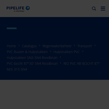
Home
Catalogus
Regenwaterbeheer
Transport
PVC Buizen & Hulpstukken
Hulpstukken PVC
Hulpstukken SN2-SN4 Roodbruin
PVC-bocht 87°30' SN4 Roodbruin
RIO PVC RB BOCHT 87°
M/S 315 SN4