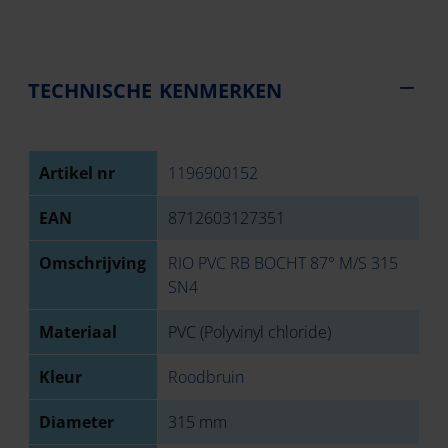
TECHNISCHE KENMERKEN
Artikel nr
1196900152
EAN
8712603127351
Omschrijving
RIO PVC RB BOCHT 87° M/S 315
SN4
Materiaal
PVC (Polyvinyl chloride)
Kleur
Roodbruin
Diameter
315 mm