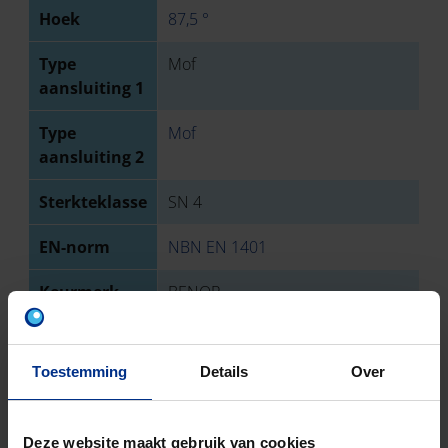
Hoek
87,5 °
Type
Mof
aansluiting 1
Type
Mof
aansluiting 2
Sterkteklasse
SN 4
EN-norm
NBN EN 1401
Keurmerk
BENOR
Aantal stuks
5
Toestemming
Details
Over
Bruto
1128
gewicht
Deze website maakt gebruik van cookies