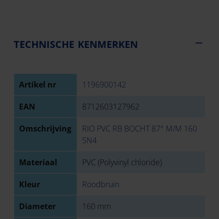
TECHNISCHE KENMERKEN
Artikel nr
1196900142
EAN
8712603127962
Omschrijving
RIO PVC RB BOCHT 87° M/M 160
SN4
Materiaal
PVC (Polyvinyl chloride)
Kleur
Roodbruin
Diameter
160 mm