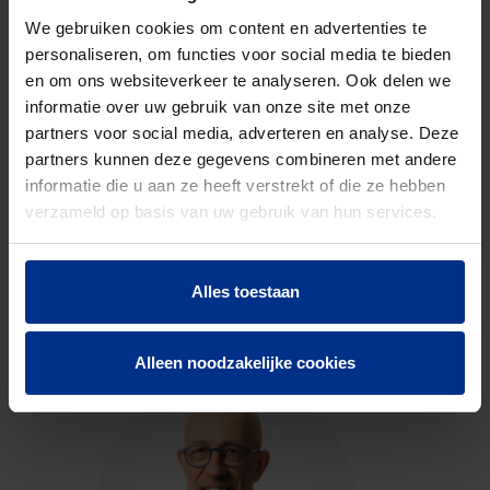
Discount
O03
code
We gebruiken cookies om content en advertenties te
personaliseren, om functies voor social media te bieden
en om ons websiteverkeer te analyseren. Ook delen we
informatie over uw gebruik van onze site met onze
DOWNLOADS
partners voor social media, adverteren en analyse. Deze
partners kunnen deze gegevens combineren met andere
informatie die u aan ze heeft verstrekt of die ze hebben
verzameld op basis van uw gebruik van hun services.
CONTACTEER ONS
Alles toestaan
Neem contact op met onze experts voor meer
informatie.
Alleen noodzakelijke cookies