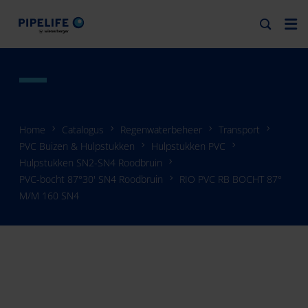
Home
Catalogus
Regenwaterbeheer
Transport
PVC Buizen & Hulpstukken
Hulpstukken PVC
Hulpstukken SN2-SN4 Roodbruin
PVC-bocht 87°30' SN4 Roodbruin
RIO PVC RB BOCHT 87°
M/M 160 SN4