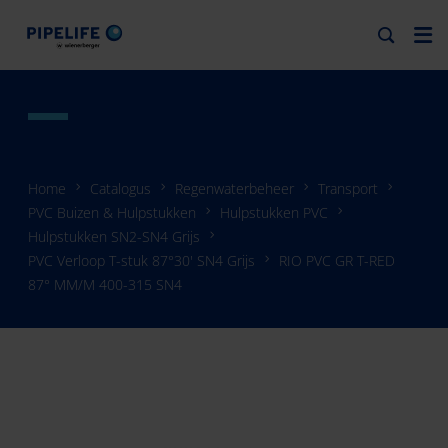
Home
Catalogus
Regenwaterbeheer
Transport
PVC Buizen & Hulpstukken
Hulpstukken PVC
Hulpstukken SN2-SN4 Grijs
PVC Verloop T-stuk 87°30' SN4 Grijs
RIO PVC GR T-RED
87° MM/M 400-315 SN4