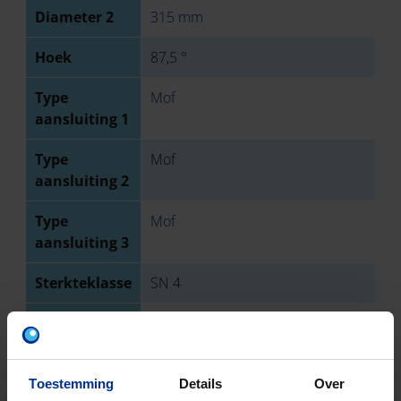
Diameter 2
315 mm
Hoek
87,5 °
Type
Mof
aansluiting 1
Type
Mof
aansluiting 2
Type
Mof
aansluiting 3
Sterkteklasse
SN 4
EN-norm
NBN EN 1401
Keurmerk
BENOR
Toestemming
Details
Over