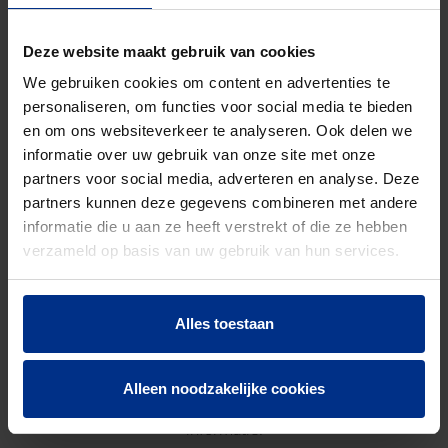
Aantal stuks
1
Bruto
18300
Deze website maakt gebruik van cookies
gewicht
We gebruiken cookies om content en advertenties te
personaliseren, om functies voor social media te bieden
Discount
O03
en om ons websiteverkeer te analyseren. Ook delen we
code
informatie over uw gebruik van onze site met onze
partners voor social media, adverteren en analyse. Deze
partners kunnen deze gegevens combineren met andere
DOWNLOADS
informatie die u aan ze heeft verstrekt of die ze hebben
verzameld op basis van uw gebruik van hun services.
Alles toestaan
CONTACTEER ONS
Alleen noodzakelijke cookies
Neem contact op met onze experts voor meer
informatie.