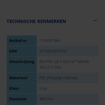
TECHNISCHE KENMERKEN
Artikel nr
1195001864
EAN
8712603319732
Omschrijving
RIO PVC GR T-RED 87° MM/M
400-315 SN4
Materiaal
PVC (Polyvinyl chloride)
Kleur
Grijs
Diameter
400 mm