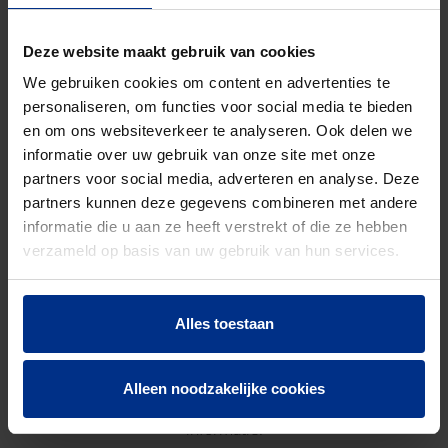
Aantal stuks
1
Bruto
8450
Deze website maakt gebruik van cookies
gewicht
We gebruiken cookies om content en advertenties te
personaliseren, om functies voor social media te bieden
Discount
O03
en om ons websiteverkeer te analyseren. Ook delen we
code
informatie over uw gebruik van onze site met onze
partners voor social media, adverteren en analyse. Deze
partners kunnen deze gegevens combineren met andere
DOWNLOADS
informatie die u aan ze heeft verstrekt of die ze hebben
verzameld op basis van uw gebruik van hun services.
Alles toestaan
CONTACTEER ONS
Alleen noodzakelijke cookies
Neem contact op met onze experts voor meer
informatie.