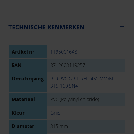
TECHNISCHE KENMERKEN
Artikel nr
1195001648
EAN
8712603119257
Omschrijving
RIO PVC GR T-RED 45° MM/M
315-160 SN4
Materiaal
PVC (Polyvinyl chloride)
Kleur
Grijs
Diameter
315 mm