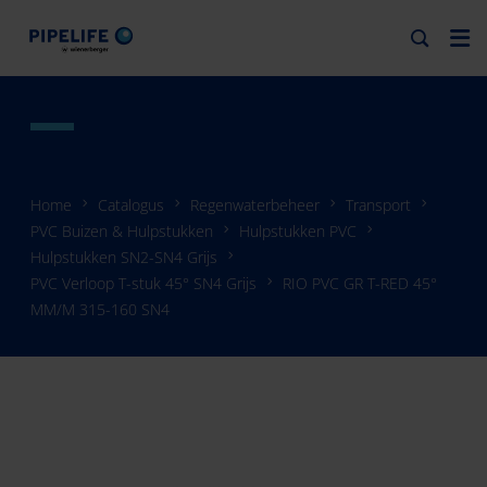
Home
Catalogus
Regenwaterbeheer
Transport
PVC Buizen & Hulpstukken
Hulpstukken PVC
Hulpstukken SN2-SN4 Grijs
PVC Verloop T-stuk 45° SN4 Grijs
RIO PVC GR T-RED 45°
MM/M 315-160 SN4